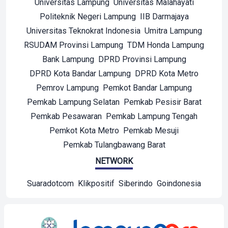
Universitas Lampung
Universitas Malahayati
Politeknik Negeri Lampung
IIB Darmajaya
Universitas Teknokrat Indonesia
Umitra Lampung
RSUDAM Provinsi Lampung
TDM Honda Lampung
Bank Lampung
DPRD Provinsi Lampung
DPRD Kota Bandar Lampung
DPRD Kota Metro
Pemrov Lampung
Pemkot Bandar Lampung
Pemkab Lampung Selatan
Pemkab Pesisir Barat
Pemkab Pesawaran
Pemkab Lampung Tengah
Pemkot Kota Metro
Pemkab Mesuji
Pemkab Tulangbawang Barat
NETWORK
Suaradotcom
Klikpositif
Siberindo
Goindonesia