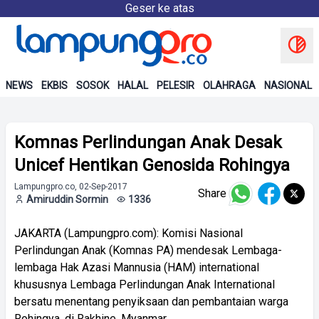
Geser ke atas
NEWS
EKBIS
SOSOK
HALAL
PELESIR
OLAHRAGA
NASIONAL
Komnas Perlindungan Anak Desak
Unicef Hentikan Genosida Rohingya
Lampungpro.co, 02-Sep-2017
Share
Amiruddin Sormin
1336
JAKARTA (Lampungpro.com): Komisi Nasional
Perlindungan Anak (Komnas PA) mendesak Lembaga-
lembaga Hak Azasi Mannusia (HAM) international
khususnya Lembaga Perlindungan Anak International
bersatu menentang penyiksaan dan pembantaian warga
Rohingya, di Rakhine, Myanmar.