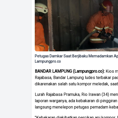
Petugas Damkar Saat Berjibaku Memadamkan Api 
Lampungpro.co
BANDAR LAMPUNG (Lampungpro.co):
Kios m
Rajabasa, Bandar Lampung ludes terbakar pad
dikarenakan salah satu kompor meledak, sa
Lurah Rajabasa Pramuka, Rio Irawan (34) me
laporan warganya, ada kebakaran di pinggiran
langsung menelepon petugas pemadam kebak
"Kebakaran diakibatkan percikan api kompor,