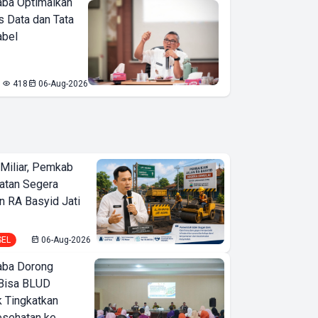
ba Optimalkan
 Data dan Tata
abel
418
06-Aug-2026
Miliar, Pemkab
atan Segera
n RA Basyid Jati
SEL
06-Aug-2026
ba Dorong
Bisa BLUD
k Tingkatkan
esehatan ke