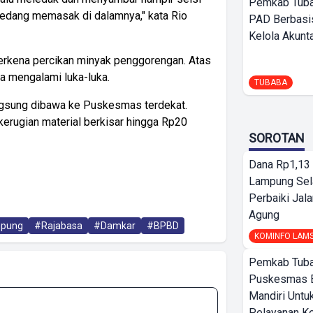
Pemkab Tuba
 sedang memasak di dalamnya," kata Rio
PAD Berbasis
Kelola Akunt
erkena percikan minyak penggorengan. Atas
ia mengalami luka-luka.
TUBABA
angsung dibawa ke Puskesmas terdekat.
kerugian material berkisar hingga Rp20
SOROTAN
Dana Rp1,13 
Lampung Sel
Perbaiki Jala
Agung
mpung
#Rajabasa
#Damkar
#BPBD
KOMINFO LAM
Pemkab Tuba
Puskesmas 
Mandiri Untu
Pelayanan K