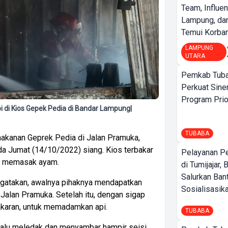
Team, Influe
Lampung, d
Temui Korban 
LAMPUNG
UTARA
Pemkab Tuba
Perkuat Sine
Program Prio
di Kios Gepek Pedia di Bandar Lampung|
TUBABA
akanan Geprek Pedia di Jalan Pramuka,
a Jumat (14/10/2022) siang. Kios terbakar
Pelayanan P
at memasak ayam.
di Tumijajar,
Salurkan Ban
ngatakan, awalnya pihaknya mendapatkan
Sosialisasikan
 Jalan Pramuka. Setelah itu, dengan sigap
aran, untuk memadamkan api.
TUBABA
 lalu meledak dan menyambar hampir seisi