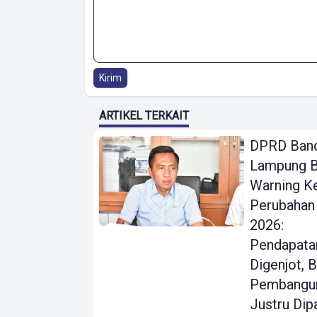
Kirim
ARTIKEL TERKAIT
DPRD Ban
Lampung B
Warning K
Perubahan
2026:
Pendapata
Digenjot, B
Pembangu
Justru Dip