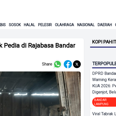
BIS
SOSOK
HALAL
PELESIR
OLAHRAGA
NASIONAL
DAERAH
KOPI PAHI
 Pedia di Rajabasa Bandar
TERPOPUL
Share
DPRD Bandar
Warning Ker
KUA 2026: P
Digenjot, Bela
BANDAR
LAMPUNG
Viral Tabrak 