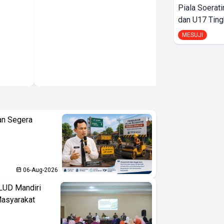
Pertanian
Piala Soerati
Berkelanjutan
dan U17 Ting
dan
MESUJI
Pengelolaan
Sumber Daya
Alam
an Segera
06-Aug-2026
LUD Mandiri
Masyarakat