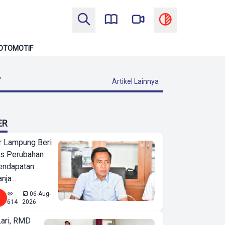
OTOMOTIF
T
Artikel Lainnya
ER
 Lampung Beri
as Perubahan
endapatan
nja...
06-Aug-
614
2026
Lari, RMD