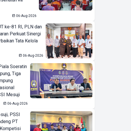
06-Aug-2026
T ke-81 RI, PLN dan
aran Perkuat Sinergi
baikan Tata Kelola
06-Aug-2026
Perlindungan dan
iala Soeratin
Kepercayaan,
pung, Tiga
Kolaborasi Dua
ampung
Institusi Masyarakat
asional
Pihak yang
SI Mesuji
Terlindungi
06-Aug-2026
suji, PSSI
ndeng PT
 Kompetisi