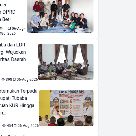
ncer
an DPRD
Beri...
06-Aug-
486
2026
ba dan LDII
rgi Wujudkan
ritas Daerah
398
06-Aug-2026
eternakan Terpadu
 Bupati Tubaba
tuan KUR Hingga
...
454
06-Aug-2026