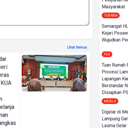
Masyarakat
TUBABA
Semangat HU
Kejari Pesaw
Wujudkan Per
Lihat Semua
PLN
dar
SEAMEO
Tuan Rumah P
eri
BIOTROP
Provinsi Lam
eras
Gelar National
Lapangan K
 KUA
& Regional
Berstandar N
Training
Disiapkan PS
n
Circular
MESUJI
elanja
Economy
Digelar di Me
nan
Seminar
Lampung Ga
angkas
Dukung
Lasma Gelar