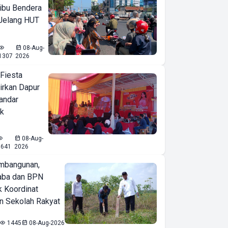
ibu Bendera
 Jelang HUT
08-Aug-
1307
2026
 Fiesta
irkan Dapur
Bandar
ak
08-Aug-
1641
2026
mbangunan,
aba dan BPN
k Koordinat
 Sekolah Rakyat
1445
08-Aug-2026