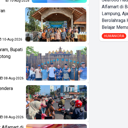
10-Aug-2026
Alfamart di 
ran
Lampung, Aj
Berolahraga 
Belajar Mem
HUMANIORA
10-Aug-2026
aram, Bupati
otong
08-Aug-2026
endera
08-Aug-2026
 Alfamart di