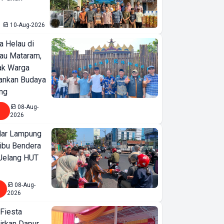
10-Aug-2026
a Helau di
bau Mataram,
jak Warga
Kontroversi VS Kerja
ankan Budaya
Nyata DPRD Kota
ng
Bandar Lampung
08-Aug-
2026
ar Lampung
ibu Bendera
 Jelang HUT
08-Aug-
2026
 Fiesta
irkan Dapur