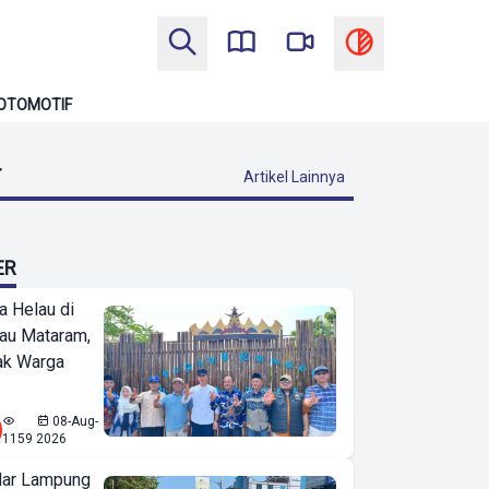
OTOMOTIF
T
Artikel Lainnya
ER
a Helau di
bau Mataram,
jak Warga
08-Aug-
1159
2026
ar Lampung