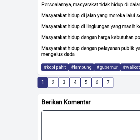
Persoalannya, masyarakat tidak hidup di dala
Masyarakat hidup di jalan yang mereka lalui se
Masyarakat hidup di lingkungan yang masih keb
Masyarakat hidup dengan harga kebutuhan poko
Masyarakat hidup dengan pelayanan publik 
mengelus dada.
#kopi pahit
#lampung
#gubernur
#waliko
1
2
3
4
5
6
7
Berikan Komentar