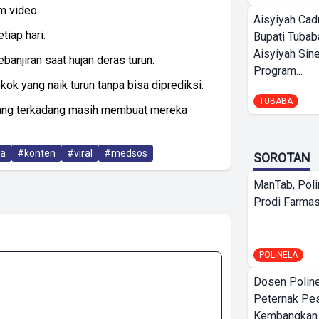
m video.
Aisyiyah Cad
tiap hari.
Bupati Tubab
Aisyiyah Sin
anjiran saat hujan deras turun.
Program...
k yang naik turun tanpa bisa diprediksi.
TUBABA
yang terkadang masih membuat mereka
ta
#konten
#viral
#medsos
SOROTAN
ManTab, Poli
Prodi Farmas
POLINELA
Dosen Polin
Peternak Pe
Kembangkan