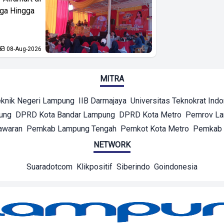
aga Hingga
08-Aug-2026
MITRA
eknik Negeri Lampung
IIB Darmajaya
Universitas Teknokrat Ind
ung
DPRD Kota Bandar Lampung
DPRD Kota Metro
Pemrov L
awaran
Pemkab Lampung Tengah
Pemkot Kota Metro
Pemkab 
NETWORK
Suaradotcom
Klikpositif
Siberindo
Goindonesia