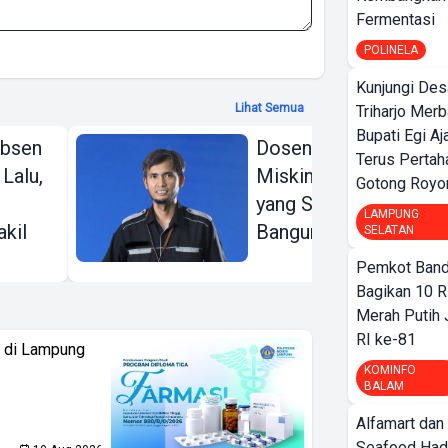
Fermentasi
POLINELA
Kunjungi Des
Lihat Semua
Triharjo Mer
Bupati Egi A
Absen
Dosen dan Guru Kita
Terus Pertah
 Lalu,
Miskin, Lalu Siapa
Gotong Royo
yang Sedang Kita
LAMPUNG
kil
Bangun?
SELATAN
Pemkot Band
Bagikan 10 R
Merah Putih
RI ke-81
i di Lampung
KOMINFO
BALAM
Alfamart dan
Seafood Had