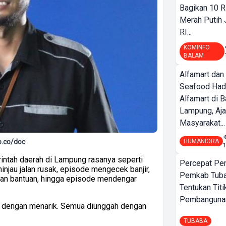
Bagikan 10 R
Merah Putih
RI...
KOMINFO
BALAM
Alfamart dan
Seafood Had
Alfamart di 
Lampung, Aj
Masyarakat...
HUMANIORA
.co/doc
intah daerah di Lampung rasanya seperti
Percepat Pe
injau jalan rusak, episode mengecek banjir,
Pemkab Tub
kan bantuan, hingga episode mendengar
Tentukan Titi
Pembangunan
 dengan menarik. Semua diunggah dengan
TUBABA