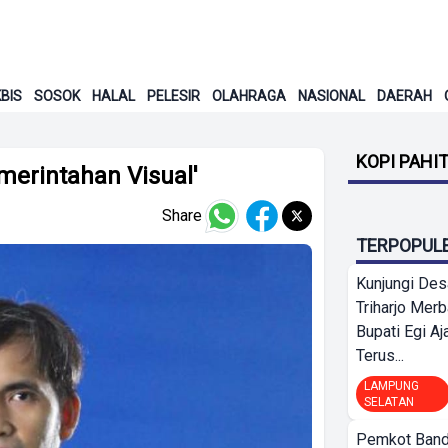
BIS
SOSOK
HALAL
PELESIR
OLAHRAGA
NASIONAL
DAERAH
KOPI PAHI
erintahan Visual'
Share
TERPOPUL
Kunjungi Des
Triharjo Mer
Bupati Egi A
Terus...
LAMPUNG
SELATAN
Pemkot Band