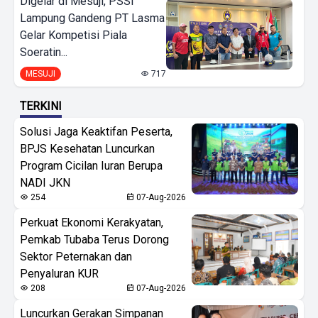
Digelar di Mesuji, PSSI
Lampung Gandeng PT Lasma
Gelar Kompetisi Piala
Soeratin...
MESUJI
717
TERKINI
Solusi Jaga Keaktifan Peserta,
BPJS Kesehatan Luncurkan
Program Cicilan Iuran Berupa
NADI JKN
254
07-Aug-2026
Perkuat Ekonomi Kerakyatan,
Pemkab Tubaba Terus Dorong
Sektor Peternakan dan
Penyaluran KUR
208
07-Aug-2026
Luncurkan Gerakan Simpanan