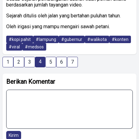
berdasarkan jumlah tayangan video.
Sejarah ditulis oleh jalan yang bertahan puluhan tahun.
Oleh irigasi yang mampu mengairi sawah petani.
#kopi pahit
#lampung
#gubernur
#walikota
#konten
#viral
#medsos
4
1
2
3
5
6
7
Berikan Komentar
Kirim