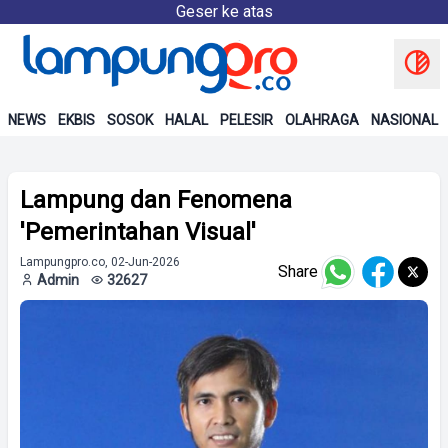
Geser ke atas
NEWS
EKBIS
SOSOK
HALAL
PELESIR
OLAHRAGA
NASIONAL
Lampung dan Fenomena
'Pemerintahan Visual'
Lampungpro.co, 02-Jun-2026
Share
Admin
32627