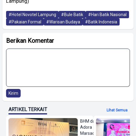
Lampung)
#Hotel Novotel Lampung
#Bule Batik
#Hari Batik Nasional
#Pakaian Formal
#Warisan Budaya
#Batik Indonesia
Berikan Komentar
Kirim
ARTIKEL TERKAIT
Lihat Semua
BHM dan
Adora
Marsada