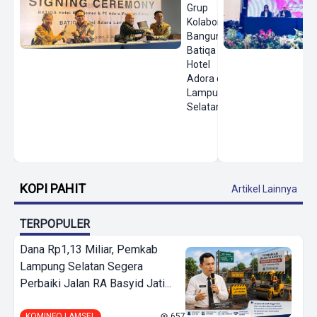
Grup
Kolaborasi
Bangun
Batiqa
Hotel
Adora di
Lampung
Selatan
KOPI PAHIT
Artikel Lainnya
TERPOPULER
Dana Rp1,13 Miliar, Pemkab
Lampung Selatan Segera
Perbaiki Jalan RA Basyid Jati...
KOMINFO LAMSEL
657