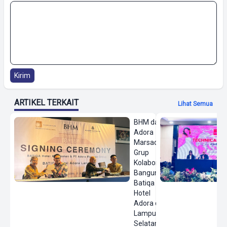
Kirim
ARTIKEL TERKAIT
Lihat Semua
BHM dan
Adora
Marsada
Grup
Kolaborasi
Bangun
Batiqa
Hotel
Adora di
Lampung
Selatan