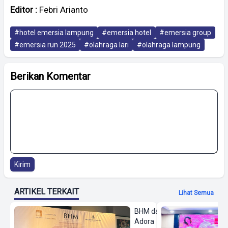
Editor :
Febri Arianto
#hotel emersia lampung
#emersia hotel
#emersia group
#emersia run 2025
#olahraga lari
#olahraga lampung
Berikan Komentar
Kirim
ARTIKEL TERKAIT
Lihat Semua
BHM dan
Adora