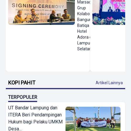
Marsada
Grup
Kolaborasi
Bangun
Batiqa
Hotel
Adora di
Lampung
Selatan
KOPI PAHIT
Artikel Lainnya
TERPOPULER
UT Bandar Lampung dan
ITERA Beri Pendampingan
Hukum bagi Pelaku UMKM
Desa...