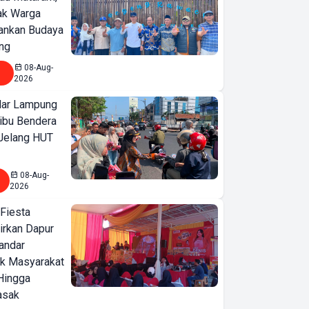
jak Warga
ankan Budaya
ng
08-Aug-
2026
ar Lampung
ibu Bendera
 Jelang HUT
08-Aug-
2026
 Fiesta
irkan Dapur
SEAMEO
Bandar
BIOTROP
ak Masyarakat
Hingga
Gelar National
asak
& Regional