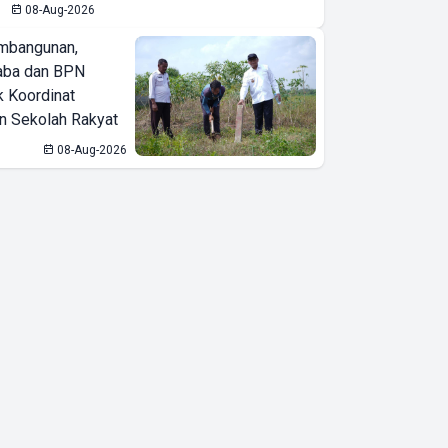
08-Aug-2026
Training
Circular
mbangunan,
Economy
aba dan BPN
k Koordinat
Seminar
 Sekolah Rakyat
Dukung
08-Aug-2026
Pertanian
Berkelanjutan
dan
Pengelolaan
Sumber Daya
Alam