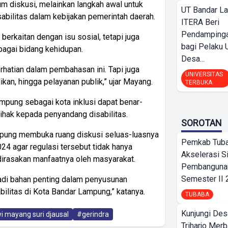
m diskusi, melainkan langkah awal untuk
UT Bandar L
bilitas dalam kebijakan pemerintah daerah.
ITERA Beri
Pendamping
berkaitan dengan isu sosial, tetapi juga
bagi Pelak
agai bidang kehidupan.
Desa...
rhatian dalam pembahasan ini. Tapi juga
UNIVERSITAS
ikan, hingga pelayanan publik,” ujar Mayang.
TERBUKA
pung sebagai kota inklusi dapat benar-
ihak kepada penyandang disabilitas.
SOROTAN
ung membuka ruang diskusi seluas-luasnya
Pemkab Tub
24 agar regulasi tersebut tidak hanya
Akselerasi S
dirasakan manfaatnya oleh masyarakat.
Pembangunan
Semester II
jadi bahan penting dalam penyusunan
ilitas di Kota Bandar Lampung,” katanya.
TUBABA
Kunjungi Des
 mayang suri djausal
#gerindra
Triharjo Mer