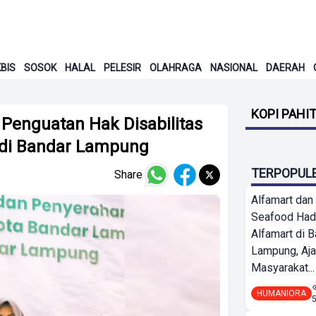
BIS
SOSOK
HALAL
PELESIR
OLAHRAGA
NASIONAL
DAERAH
KOPI PAHI
Penguatan Hak Disabilitas
f di Bandar Lampung
TERPOPUL
Share
Alfamart dan
Seafood Had
Alfamart di 
Lampung, Aj
Masyarakat...
HUMANIORA