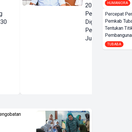
HUMANIORA
2026:
g
Pendapatan
Percepat Pe
030
Digenjot, Belanja
Pemkab Tub
Tentukan Titi
Pembangunan
Pembangunan
Justru Dipangkas
TUBABA
Pengobatan