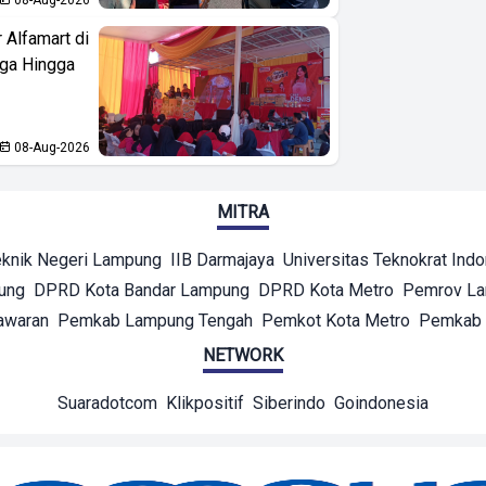
 Alfamart di
aga Hingga
08-Aug-2026
MITRA
eknik Negeri Lampung
IIB Darmajaya
Universitas Teknokrat Ind
ung
DPRD Kota Bandar Lampung
DPRD Kota Metro
Pemrov L
awaran
Pemkab Lampung Tengah
Pemkot Kota Metro
Pemkab 
NETWORK
Suaradotcom
Klikpositif
Siberindo
Goindonesia