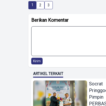
1
2
3
Berikan Komentar
Kirim
ARTIKEL TERKAIT
Socrat
Pringgo
Pimpin
PERBAS