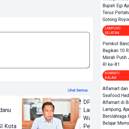
Bupati Egi A
Terus Pertah
Gotong Royo
LAMPUNG
SELATAN
Pemkot Band
Bagikan 10 R
Merah Putih
RI ke-81
KOMINFO
BALAM
Alfamart dan
Lihat Semua
Seafood Had
DPRD Bandar
Alfamart di 
danu
Lampung Beri
Lampung, Aj
Berolahraga 
Warning Keras
Belajar Mem
I Kota
Perubahan KUA