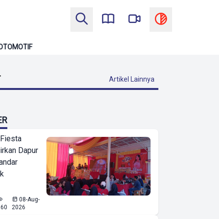
OTOMOTIF
T
Artikel Lainnya
ER
 Fiesta
irkan Dapur
Bandar
ak
08-Aug-
560
2026