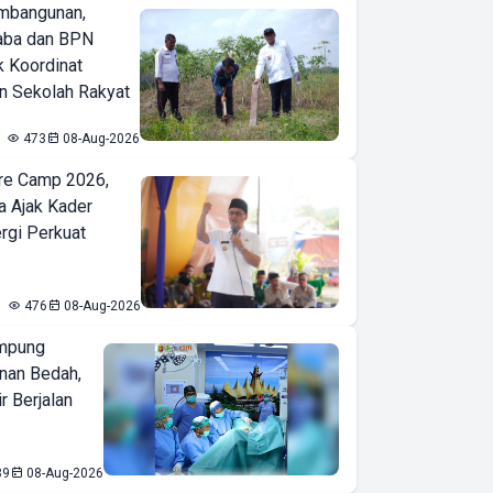
mbangunan,
aba dan BPN
k Koordinat
 Sekolah Rakyat
473
08-Aug-2026
re Camp 2026,
a Ajak Kader
ergi Perkuat
476
08-Aug-2026
mpung
nan Bedah,
r Berjalan
89
08-Aug-2026