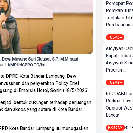
Percepat Pe
Pemkab Tub
Tentukan Titi
Pembangunan
TUBABA
Aisyiyah Cad
Bupati Tubab
Dewi Mayang Suri Djausal, S.P., M.M. saat
Aisyiyah Sin
tas | LAMPUNGPRO.CO/Ist
Program...
ta DPRD Kota Bandar Lampung, Dewi
enyusunan dan penyerahan Policy Brief
TUBABA
gsung di Emersia Hotel, Senin (18/5/2026).
RSUDAM La
Perkuat Laya
enjadi bentuk dukungan terhadap perjuangan
Operasi Wasi
k dan akses yang setara di Kota Bandar
Lancar
DPRD Kota Bandar Lampung itu menegaskan
RSUDAM
4