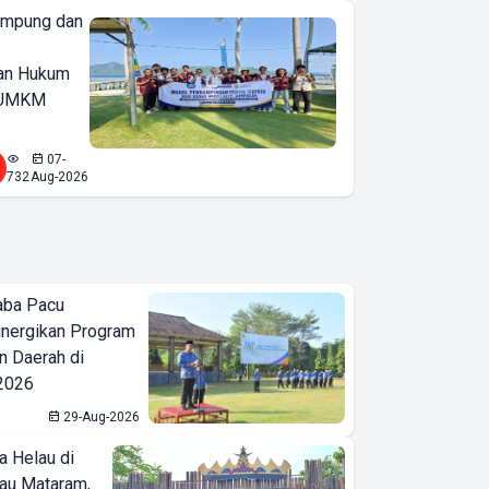
ampung dan
an Hukum
u UMKM
07-
732
Aug-2026
aba Pacu
inergikan Program
 Daerah di
 2026
29-Aug-2026
a Helau di
bau Mataram,