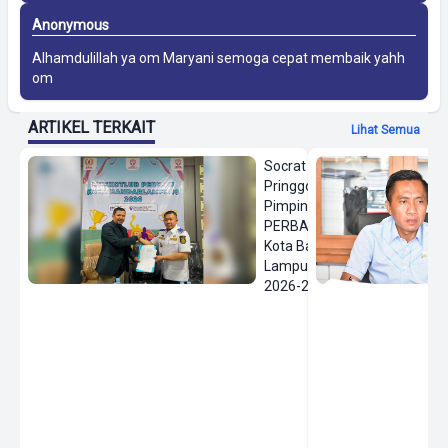
Anonymous
Alhamdulillah ya om Maryani semoga cepat membaik yahh
om
ARTIKEL TERKAIT
Lihat Semua
Socrat
Pringgodanu
Pimpin
PERBASI
Kota Bandar
Lampung
2026-2030