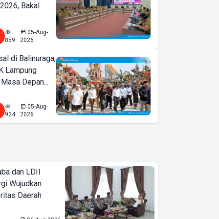
2026, Bakal
05-Aug-
859
2026
l di Balinuraga,
K Lampung
 Masa Depan...
05-Aug-
924
2026
ba dan LDII
rgi Wujudkan
ritas Daerah