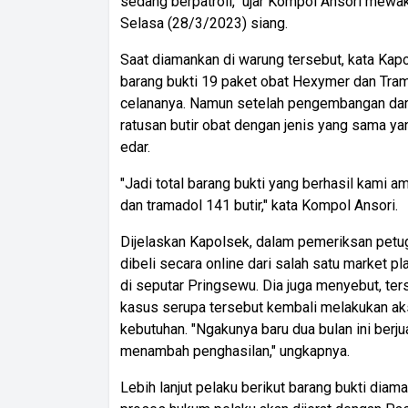
sedang berpatroli," ujar Kompol Ansori mewa
Selasa (28/3/2023) siang.
Saat diamankan di warung tersebut, kata Ka
barang bukti 19 paket obat Hexymer dan Tra
celananya. Namun setelah pengembangan dari
ratusan butir obat dengan jenis yang sama y
edar.
"Jadi total barang bukti yang berhasil kami 
dan tramadol 141 butir," kata Kompol Ansori.
Dijelaskan Kapolsek, dalam pemeriksan petu
dibeli secara online dari salah satu market p
di seputar Pringsewu. Dia juga menyebut, ter
kasus serupa tersebut kembali melakukan ak
kebutuhan. "Ngakunya baru dua bulan ini berj
menambah penghasilan," ungkapnya.
Lebih lanjut pelaku berikut barang bukti dia