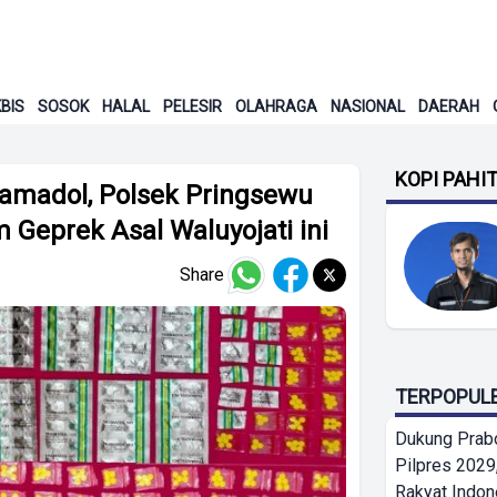
BIS
SOSOK
HALAL
PELESIR
OLAHRAGA
NASIONAL
DAERAH
KOPI PAHI
amadol, Polsek Pringsewu
Geprek Asal Waluyojati ini
Share
TERPOPUL
Dukung Prab
Pilpres 2029,
Rakyat Indon