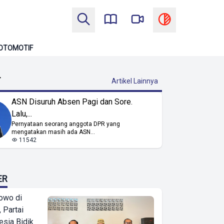
OTOMOTIF
T
Artikel Lainnya
ASN Disuruh Absen Pagi dan Sore.
Lalu,...
Pernyataan seorang anggota DPR yang
mengatakan masih ada ASN...
11542
ER
owo di
 Partai
esia Bidik