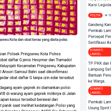
Kursi Legislat
POLITIK
7
Gandeng Kant
Pemkab Lamp
Percepat Pe
ewu Kota dan obat keras yang disita polisi.
Sertifikasi A
KOMINFO
isian Polsek Pringsewu Kota Polres
LAMSEL
at daftar G jenis Hexymer dan Tramadol
TP PKK dan
 Waluyojati Kecamatan Pringsewu, Kabupaten
Lampung Sela
Ansori Samsul Bahri saat dikonfirmasi
Bantuan Pena
r obat daftar G tanpa izin edar tersebut.
ke Warga...
dagang ayam geprek ini diamankan polisi
KOMINFO
LAMSEL
WIB di warung ayam geprek miliknya di Jalan
apan kasus tersebut berawal dari
Pemkab Lamp
at panik saat melihat kedatangan Polisi yang
Usung Spirit 