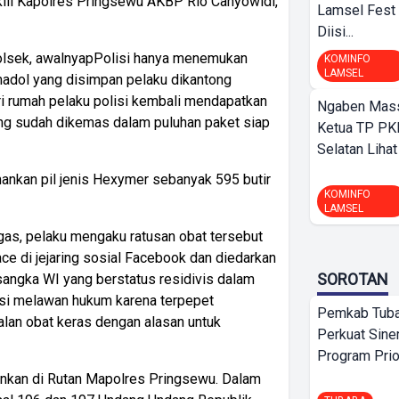
kili Kapolres Pringsewu AKBP Rio Cahyowidi,
Lamsel Fest 
Diisi...
polsek, awalnyapPolisi hanya menemukan
KOMINFO
LAMSEL
madol yang disimpan pelaku dikantong
 rumah pelaku polisi kembali mendapatkan
Ngaben Massa
ang sudah dikemas dalam puluhan paket siap
Ketua TP PK
Selatan Lihat
amankan pil jenis Hexymer sebanyak 595 butir
KOMINFO
LAMSEL
gas, pelaku mengaku ratusan obat tersebut
lace di jejaring sosial Facebook dan diedarkan
SOROTAN
sangka WI yang berstatus residivis dalam
si melawan hukum karena terpepet
Pemkab Tuba
ualan obat keras dengan alasan untuk
Perkuat Sine
Program Prio
mankan di Rutan Mapolres Pringsewu. Dalam