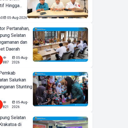
if Hingga...
60
05-Aug-2026
or Pertanahan,
ung Selatan
ngamanan dan
set Daerah
05-Aug-
887
2026
 Pemkab
tan Salurkan
nganan Stunting
05-Aug-
821
2026
ung Selatan
Krakatoa di