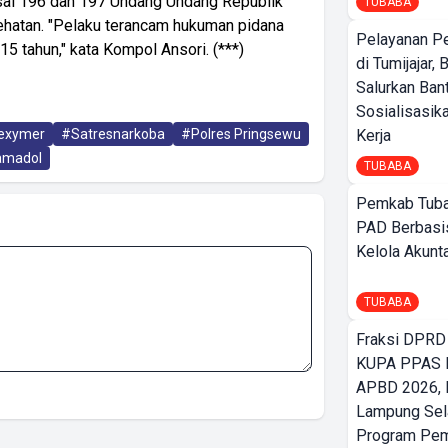
sal 196 dan 197 Undang Undang Republik
TUBABA
hatan. "Pelaku terancam hukuman pidana
Pelayanan P
5 tahun," kata Kompol Ansori. (***)
di Tumijajar,
Salurkan Ban
Sosialisasik
exymer
#Satresnarkoba
#Polres Pringsewu
Kerja
amadol
TUBABA
Pemkab Tuba
PAD Berbasis
Kelola Akunt
TUBABA
Fraksi DPRD
KUPA PPAS 
APBD 2026,
Lampung Sela
Program Pe