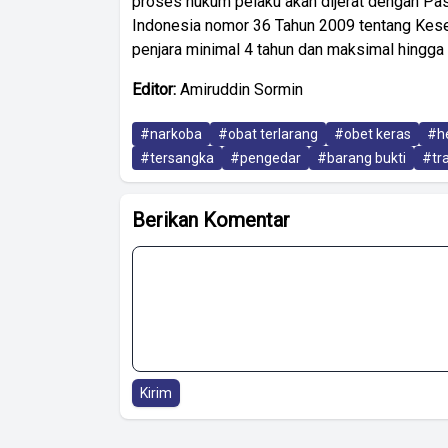
proses hukum pelaku akan dijerat dengan Pa
Indonesia nomor 36 Tahun 2009 tentang Kese
penjara minimal 4 tahun dan maksimal hingga 1
Editor:
Amiruddin Sormin
#narkoba
#obat terlarang
#obet keras
#h
#tersangka
#pengedar
#barang bukti
#tr
Berikan Komentar
Kirim