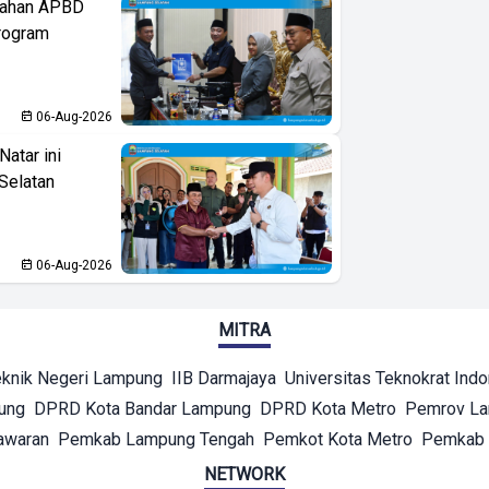
bahan APBD
rogram
06-Aug-2026
atar ini
Selatan
06-Aug-2026
MITRA
eknik Negeri Lampung
IIB Darmajaya
Universitas Teknokrat Ind
ung
DPRD Kota Bandar Lampung
DPRD Kota Metro
Pemrov L
awaran
Pemkab Lampung Tengah
Pemkot Kota Metro
Pemkab 
NETWORK