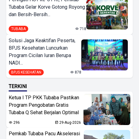
Tubaba Gelar Korve Gotong Royong
dan Bersih-Bersih...
TUBABA
718
Solusi Jaga Keaktifan Peserta,
BPJS Kesehatan Luncurkan
Program Cicilan Iuran Berupa
NADI...
BPJS KESEHATAN
878
TERKINI
Ketua I TP PKK Tubaba Pastikan
Program Pengobatan Gratis
Tubaba Q Sehat Berjalan Optimal
296
29-Aug-2026
Pemkab Tubaba Pacu Akselerasi