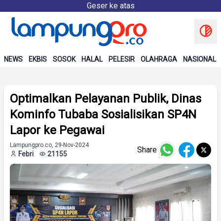
Geser ke atas
NEWS
EKBIS
SOSOK
HALAL
PELESIR
OLAHRAGA
NASIONAL
Optimalkan Pelayanan Publik, Dinas
Kominfo Tubaba Sosialisikan SP4N
Lapor ke Pegawai
Lampungpro.co, 29-Nov-2024
Share
Febri
21155