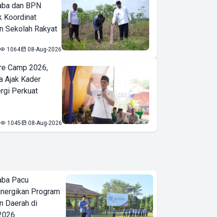
aba dan BPN
k Koordinat
 Sekolah Rakyat
1064
08-Aug-2026
re Camp 2026,
a Ajak Kader
ergi Perkuat
1045
08-Aug-2026
aba Pacu
inergikan Program
 Daerah di
 2026