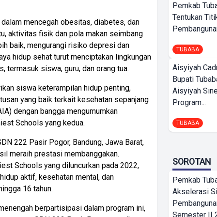
Pemkab Tub
Tentukan Titi
an dalam mencegah obesitas, diabetes, dan
Pembangunan
itu, aktivitas fisik dan pola makan seimbang
ih baik, mengurangi risiko depresi dan
TUBABA
a hidup sehat turut menciptakan lingkungan
Aisyiyah Cad
 termasuk siswa, guru, dan orang tua.
Bupati Tubab
kan siswa keterampilan hidup penting,
Aisyiyah Sin
san yang baik terkait kesehatan sepanjang
Program...
d (AIA) dengan bangga mengumumkan
iest Schools yang kedua.
TUBABA
SDN 222 Pasir Pogor, Bandung, Jawa Barat,
il meraih prestasi membanggakan.
SOROTAN
hiest Schools yang diluncurkan pada 2022,
idup aktif, kesehatan mental, dan
Pemkab Tub
hingga 16 tahun.
Akselerasi S
Pembangunan
menengah berpartisipasi dalam program ini,
Semester II