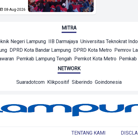
08-Aug-2026
MITRA
eknik Negeri Lampung
IIB Darmajaya
Universitas Teknokrat Ind
ung
DPRD Kota Bandar Lampung
DPRD Kota Metro
Pemrov L
awaran
Pemkab Lampung Tengah
Pemkot Kota Metro
Pemkab 
NETWORK
Suaradotcom
Klikpositif
Siberindo
Goindonesia
TENTANG KAMI
DISCLA