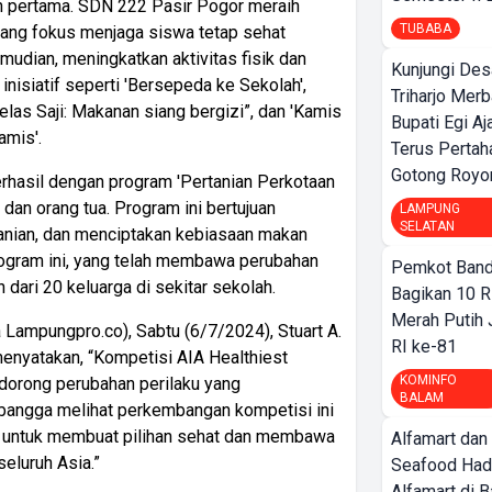
un pertama. SDN 222 Pasir Pogor meraih
TUBABA
yang fokus menjaga siswa tetap sehat
dian, meningkatkan aktivitas fisik dan
Kunjungi Des
nisiatif seperti 'Bersepeda ke Sekolah',
Triharjo Mer
elas Saji: Makanan siang bergizi”, dan 'Kamis
Bupati Egi A
mis'.
Terus Pertah
Gotong Royo
rhasil dengan program 'Pertanian Perkotaan
 dan orang tua. Program ini bertujuan
LAMPUNG
SELATAN
tanian, dan menciptakan kebiasaan makan
program ini, yang telah membawa perubahan
Pemkot Band
h dari 20 keluarga di sekitar sekolah.
Bagikan 10 R
Merah Putih
 Lampungpro.co), Sabtu (6/7/2024), Stuart A.
RI ke-81
menyatakan, “Kompetisi AIA Healthiest
KOMINFO
dorong perubahan perilaku yang
BALAM
 bangga melihat perkembangan kompetisi ini
untuk membuat pilihan sehat dan membawa
Alfamart dan
eluruh Asia.”
Seafood Had
Alfamart di 