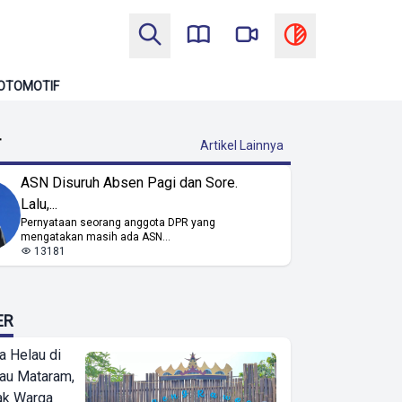
OTOMOTIF
T
Artikel Lainnya
ASN Disuruh Absen Pagi dan Sore.
Lalu,...
Pernyataan seorang anggota DPR yang
mengatakan masih ada ASN...
13181
ER
a Helau di
bau Mataram,
jak Warga