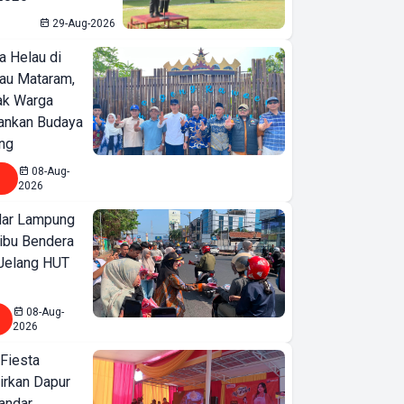
29-Aug-2026
a Helau di
bau Mataram,
jak Warga
ankan Budaya
ng
08-Aug-
2026
ar Lampung
ibu Bendera
 Jelang HUT
08-Aug-
2026
 Fiesta
irkan Dapur
Bandar