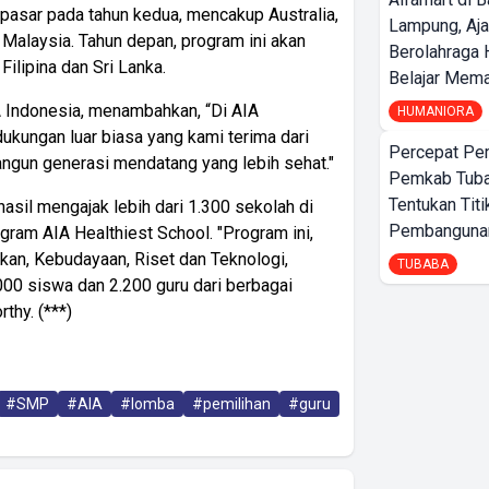
pasar pada tahun kedua, mencakup Australia,
Lampung, Aj
 Malaysia. Tahun depan, program ini akan
Berolahraga 
ilipina dan Sri Lanka.
Belajar Mem
A Indonesia, menambahkan, “Di AIA
HUMANIORA
dukungan luar biasa yang kami terima dari
Percepat Pe
gun generasi mendatang yang lebih sehat."
Pemkab Tub
Tentukan Titi
sil mengajak lebih dari 1.300 sekolah di
Pembangunan
ram AIA Healthiest School. "Program ini,
kan, Kebudayaan, Riset dan Teknologi,
TUBABA
.000 siswa dan 2.200 guru dari berbagai
thy. (***)
#SMP
#AIA
#lomba
#pemilihan
#guru