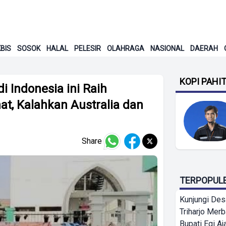
BIS
SOSOK
HALAL
PELESIR
OLAHRAGA
NASIONAL
DAERAH
KOPI PAHI
i Indonesia ini Raih
t, Kalahkan Australia dan
Share
TERPOPUL
Kunjungi Des
Triharjo Mer
Bupati Egi A