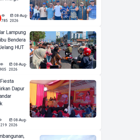
08-Aug-
785
2026
ar Lampung
ibu Bendera
 Jelang HUT
08-Aug-
905
2026
 Fiesta
irkan Dapur
Bandar
ak
08-Aug-
1219
2026
mbangunan,