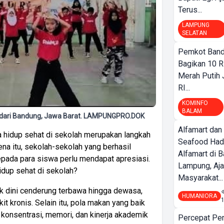
Terus...
LAMPUNG
SELATAN
Pemkot Band
Bagikan 10 R
Merah Putih
RI...
KOMINFO
BALAM
or dari Bandung, Jawa Barat. LAMPUNGPRO.DOK
Alfamart dan
 hidup sehat di sekolah merupakan langkah
Seafood Had
ena itu, sekolah-sekolah yang berhasil
Alfamart di 
pada para siswa perlu mendapat apresiasi.
Lampung, Aj
dup sehat di sekolah?
Masyarakat...
ak dini cenderung terbawa hingga dewasa,
HUMANIORA
 kronis. Selain itu, pola makan yang baik
n konsentrasi, memori, dan kinerja akademik
Percepat Pe