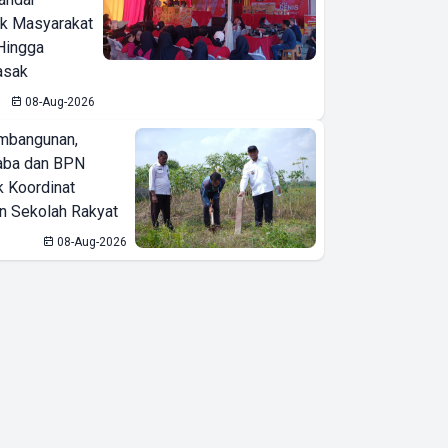
ak Masyarakat
Hingga
asak
08-Aug-2026
mbangunan,
aba dan BPN
k Koordinat
 Sekolah Rakyat
08-Aug-2026