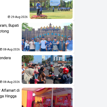
29-Aug-2026
aram, Bupati
otong
08-Aug-2026
endera
08-Aug-2026
 Alfamart di
aga Hingga