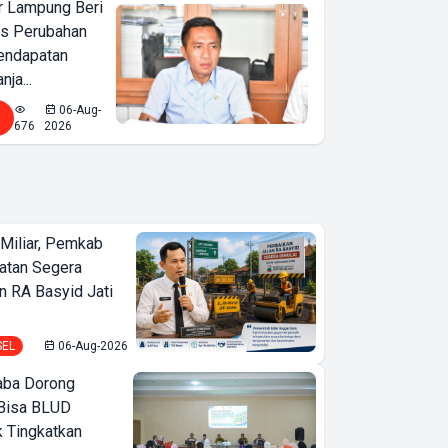
 Lampung Beri
as Perubahan
endapatan
nja...
06-Aug-
676
2026
Miliar, Pemkab
atan Segera
n RA Basyid Jati
SEL
06-Aug-2026
ba Dorong
Bisa BLUD
k Tingkatkan