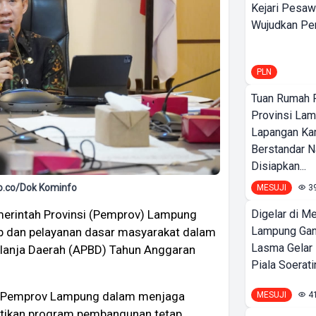
Kejari Pesaw
Wujudkan Per
PLN
Tuan Rumah P
Provinsi Lam
Lapangan K
Berstandar N
Disiapkan...
o.co/Dok Kominfo
MESUJI
3
erintah Provinsi (Pemprov) Lampung
Digelar di Me
Lampung Ga
b dan pelayanan dasar masyarakat dalam
Lasma Gelar
lanja Daerah (APBD) Tahun Anggaran
Piala Soeratin
a Pemprov Lampung dalam menjaga
MESUJI
4
stikan program pembangunan tetap