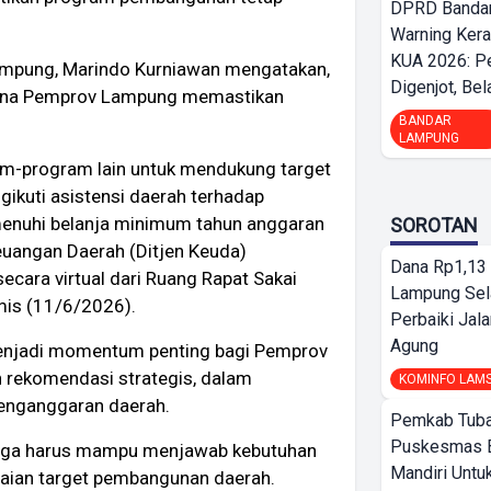
DPRD Bandar
Warning Ker
KUA 2026: P
Lampung, Marindo Kurniawan mengatakan,
Digenjot, Bela
imana Pemprov Lampung memastikan
BANDAR
LAMPUNG
ram-program lain untuk mendukung target
ikuti asistensi daerah terhadap
nuhi belanja minimum tahun anggaran
SOROTAN
euangan Daerah (Ditjen Keuda)
Dana Rp1,13 
cara virtual dari Ruang Rapat Sakai
Lampung Sel
is (11/6/2026).
Perbaiki Jala
Agung
menjadi momentum penting bagi Pemprov
rekomendasi strategis, dalam
KOMINFO LAM
penganggaran daerah.
Pemkab Tuba
Puskesmas 
 juga harus mampu menjawab kebutuhan
Mandiri Untu
aian target pembangunan daerah.