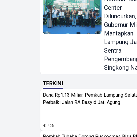
Center
Diluncurkan,
Gubernur Mi
Mantapkan
Lampung Ja
Sentra
Pengemban
Singkong Na
TERKINI
Dana Rp1,13 Miliar, Pemkab Lampung Selat
Perbaiki Jalan RA Basyid Jati Agung
406
Pemkab Tubaba Dorong Puskesmas Bisa B