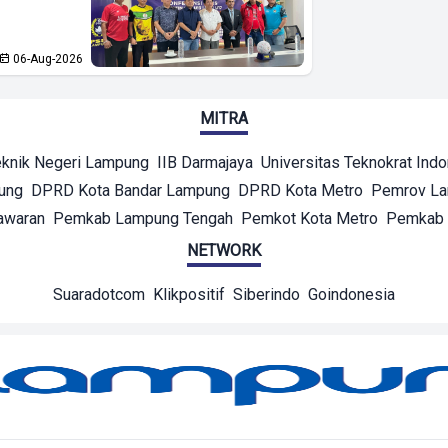
06-Aug-2026
MITRA
eknik Negeri Lampung
IIB Darmajaya
Universitas Teknokrat Ind
ung
DPRD Kota Bandar Lampung
DPRD Kota Metro
Pemrov L
awaran
Pemkab Lampung Tengah
Pemkot Kota Metro
Pemkab 
NETWORK
Suaradotcom
Klikpositif
Siberindo
Goindonesia