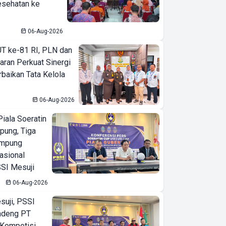
esehatan ke
06-Aug-2026
T ke-81 RI, PLN dan
aran Perkuat Sinergi
baikan Tata Kelola
06-Aug-2026
iala Soeratin
pung, Tiga
ampung
asional
SI Mesuji
06-Aug-2026
suji, PSSI
ndeng PT
 Kompetisi