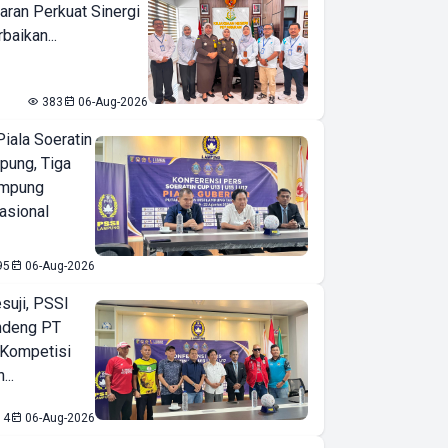
aran Perkuat Sinergi
baikan...
383
06-Aug-2026
iala Soeratin
pung, Tiga
ampung
asional
95
06-Aug-2026
suji, PSSI
ndeng PT
 Kompetisi
...
14
06-Aug-2026