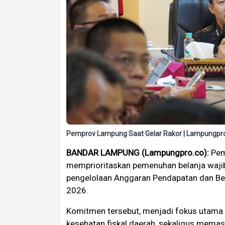
Pemprov Lampung Saat Gelar Rakor | Lampungpr
BANDAR LAMPUNG (Lampungpro.co):
Pem
memprioritaskan pemenuhan belanja waji
pengelolaan Anggaran Pendapatan dan Be
2026.
Komitmen tersebut, menjadi fokus utam
kesehatan fiskal daerah, sekaligus mema