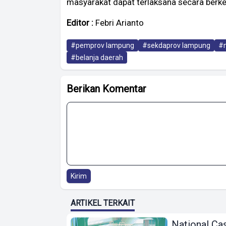
masyarakat dapat terlaksana secara berkel
Editor :
Febri Arianto
#pemprov lampung
#sekdaprov lampung
#m
#belanja daerah
Berikan Komentar
Kirim
ARTIKEL TERKAIT
National Ca