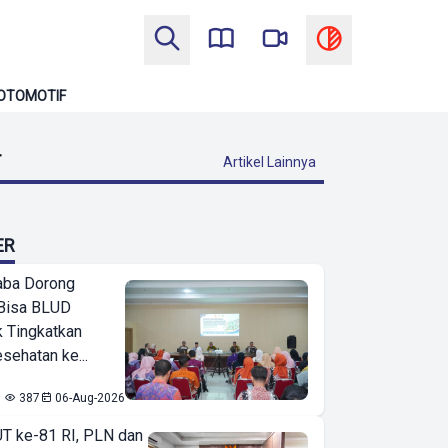
OTOMOTIF
T
Artikel Lainnya
ER
ba Dorong
Bisa BLUD
k Tingkatkan
sehatan ke...
387
06-Aug-2026
T ke-81 RI, PLN dan