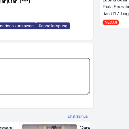
anjutan. (***)
Piala Soerati
dan U17 Ting
MESUJI
arindo kurniawan
#apbd lampung
Lihat Semua
ssava
Gandeng KPK dan