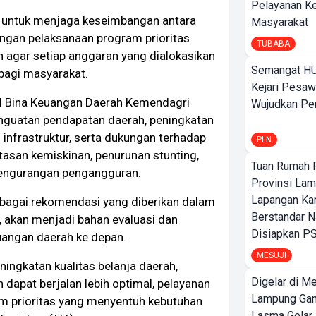
Pelayanan K
a untuk menjaga keseimbangan antara
Masyarakat
ngan pelaksanaan program prioritas
TUBABA
 agar setiap anggaran yang dialokasikan
Semangat HU
bagi masyarakat.
Kejari Pesaw
al Bina Keuangan Daerah Kemendagri
Wujudkan Per
nguatan pendapatan daerah, peningkatan
infrastruktur, serta dukungan terhadap
PLN
tasan kemiskinan, penurunan stunting,
Tuan Rumah P
pengurangan pengangguran.
Provinsi Lam
Lapangan K
agai rekomendasi yang diberikan dalam
Berstandar N
t, akan menjadi bahan evaluasi dan
Disiapkan PS
uangan daerah ke depan.
MESUJI
eningkatan kualitas belanja daerah,
Digelar di Me
pat berjalan lebih optimal, pelayanan
Lampung Ga
ram prioritas yang menyentuh kebutuhan
Lasma Gelar