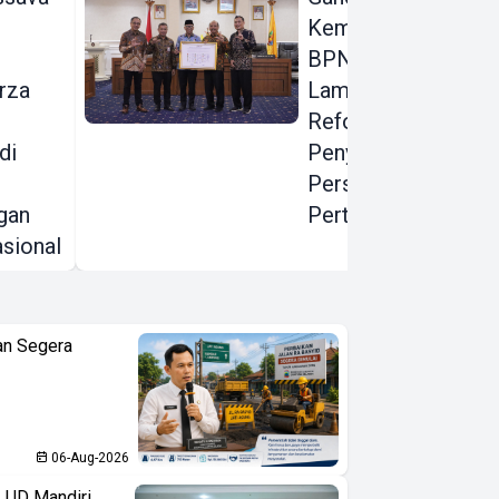
Kementerian ATR
BPN, Pemprov
rza
Lampung Dorong
Reformasi
di
Penyelesaian
Persoalan
gan
Pertanahan
sional
an Segera
06-Aug-2026
LUD Mandiri