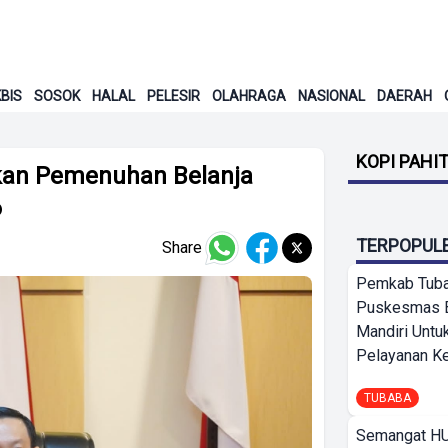
BIS
SOSOK
HALAL
PELESIR
OLAHRAGA
NASIONAL
DAERAH
KOPI PAHI
kan Pemenuhan Belanja
6
TERPOPUL
Share
Pemkab Tuba
Puskesmas 
Mandiri Untu
Pelayanan Ke
TUBABA
Semangat HU