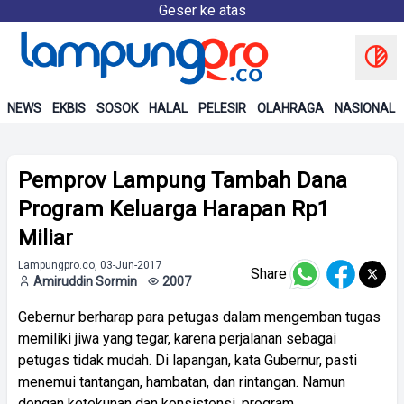
Geser ke atas
NEWS
EKBIS
SOSOK
HALAL
PELESIR
OLAHRAGA
NASIONAL
Pemprov Lampung Tambah Dana
Program Keluarga Harapan Rp1
Miliar
Lampungpro.co, 03-Jun-2017
Share
Amiruddin Sormin
2007
Gebernur berharap para petugas dalam mengemban tugas
memiliki jiwa yang tegar, karena perjalanan sebagai
petugas tidak mudah. Di lapangan, kata Gubernur, pasti
menemui tantangan, hambatan, dan rintangan. Namun
dengan ketekunan dan konsistensi, program