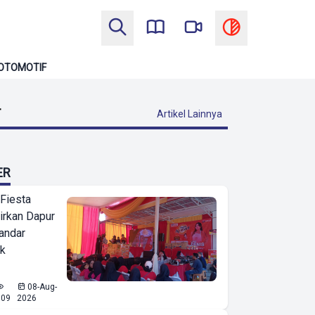
OTOMOTIF
T
Artikel Lainnya
ER
 Fiesta
irkan Dapur
Bandar
ak
08-Aug-
609
2026