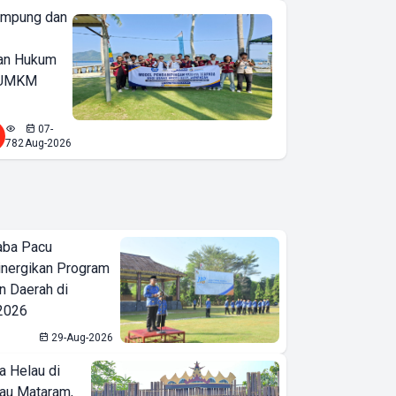
ampung dan
an Hukum
u UMKM
07-
782
Aug-2026
aba Pacu
inergikan Program
 Daerah di
 2026
29-Aug-2026
a Helau di
bau Mataram,