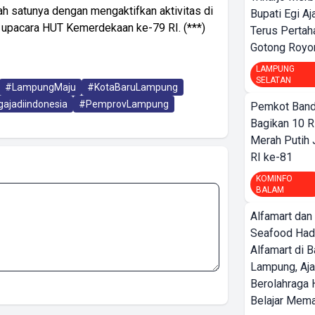
h satunya dengan mengaktifkan aktivitas di
Bupati Egi A
 upacara HUT Kemerdekaan ke-79 RI. (***)
Terus Pertah
Gotong Royo
LAMPUNG
SELATAN
#LampungMaju
#KotaBaruLampung
ajadiindonesia
#PemprovLampung
Pemkot Band
Bagikan 10 R
Merah Putih
RI ke-81
KOMINFO
BALAM
Alfamart dan
Seafood Had
Alfamart di 
Lampung, Aj
Berolahraga 
Belajar Mem