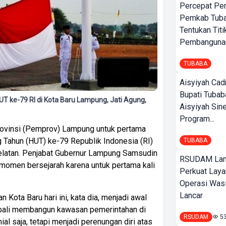
Percepat Pe
Pemkab Tub
Tentukan Titi
Pembangunan
TUBABA
Aisyiyah Cad
Bupati Tubab
T ke-79 RI di Kota Baru Lampung, Jati Agung,
Aisyiyah Sin
Program...
ovinsi (Pemprov) Lampung untuk pertama
g Tahun (HUT) ke-79 Republik Indonesia (RI)
TUBABA
latan. Penjabat Gubernur Lampung Samsudin
RSUDAM La
momen bersejarah karena untuk pertama kali
Perkuat Laya
Operasi Wasi
Lancar
Kota Baru hari ini, kata dia, menjadi awal
mbali membangun kawasan pemerintahan di
RSUDAM
5
al saja, tetapi menjadi perenungan diri atas