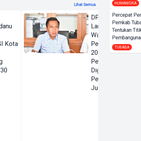
HUMANIORA
Lihat Semua
Percepat Pe
DPRD Bandar
Pemkab Tub
danu
Lampung Beri
Tentukan Titi
Warning Keras
Pembangunan
I Kota
Perubahan KUA
TUBABA
2026:
g
Pendapatan
030
Digenjot, Belanja
Pembangunan
Justru Dipangkas