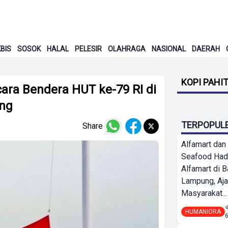
BIS
SOSOK
HALAL
PELESIR
OLAHRAGA
NASIONAL
DAERAH
KOPI PAHI
ara Bendera HUT ke-79 RI di
ung
TERPOPUL
Share
Alfamart dan
Seafood Had
Alfamart di 
Lampung, Aj
Masyarakat...
HUMANIORA