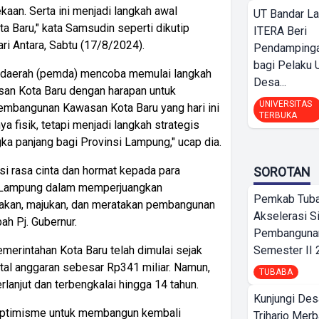
an. Serta ini menjadi langkah awal
UT Bandar L
a Baru," kata Samsudin seperti dikutip
ITERA Beri
ri Antara, Sabtu (17/8/2024).
Pendamping
bagi Pelak
 daerah (pemda) mencoba memulai langkah
Desa...
an Kota Baru dengan harapan untuk
UNIVERSITAS
mbangunan Kawasan Kota Baru yang hari ini
TERBUKA
 fisik, tetapi menjadi langkah strategis
a panjang bagi Provinsi Lampung," ucap dia.
i rasa cinta dan hormat kepada para
SOROTAN
ri Lampung dalam memperjuangkan
Pemkab Tub
erakan, majukan, dan meratakan pembangunan
Akselerasi S
ah Pj. Gubernur.
Pembangunan
rintahan Kota Baru telah dimulai sejak
Semester II
otal anggaran sebesar Rp341 miliar. Namun,
TUBABA
lanjut dan terbengkalai hingga 14 tahun.
Kunjungi Des
 optimisme untuk membangun kembali
Triharjo Mer