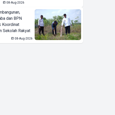
08-Aug-2026
mbangunan,
SEAMEO
aba dan BPN
BIOTROP
k Koordinat
Gelar National
 Sekolah Rakyat
& Regional
08-Aug-2026
Training
Circular
Economy
Seminar
Dukung
Pertanian
Berkelanjutan
dan
Pengelolaan
Sumber Daya
Alam