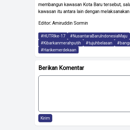
membangun kawasan Kota Baru tersebut, sala
kawasan itu antara lain dengan melaksanakan
Editor
:
Amiruddin Sormin
#HUTRIke-17
#NusantaraBaruIndonesiaMaju
#Kibarkanmerahputih
#tujuhbelasan
#bangg
#Harikemerdekaan
Berikan Komentar
Kirim