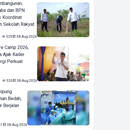
mbangunan,
aba dan BPN
k Koordinat
 Sekolah Rakyat
529
08-Aug-2026
re Camp 2026,
a Ajak Kader
ergi Perkuat
520
08-Aug-2026
mpung
nan Bedah,
r Berjalan
31
08-Aug-2026