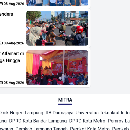
08-Aug-2026
endera
08-Aug-2026
 Alfamart di
aga Hingga
08-Aug-2026
MITRA
eknik Negeri Lampung
IIB Darmajaya
Universitas Teknokrat Ind
ung
DPRD Kota Bandar Lampung
DPRD Kota Metro
Pemrov L
awaran
Pemkab Lampung Tengah
Pemkot Kota Metro
Pemkab 