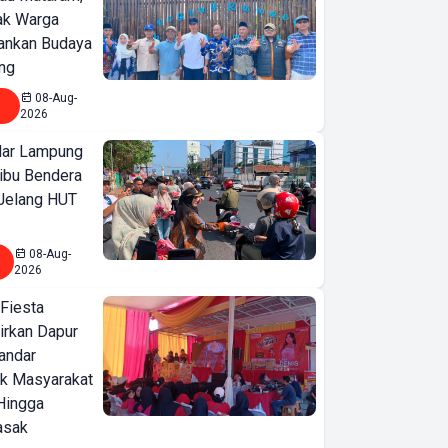
jak Warga
ankan Budaya
ng
08-Aug-
2026
ar Lampung
ibu Bendera
 Jelang HUT
08-Aug-
2026
 Fiesta
irkan Dapur
Bandar
ak Masyarakat
Hingga
asak