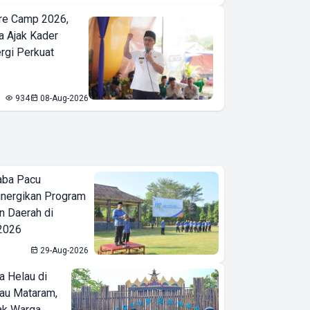
re Camp 2026,
a Ajak Kader
ergi Perkuat
934
08-Aug-2026
aba Pacu
inergikan Program
 Daerah di
 2026
29-Aug-2026
a Helau di
bau Mataram,
jak Warga