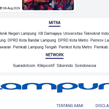
08-Aug-2026
MITRA
eknik Negeri Lampung
IIB Darmajaya
Universitas Teknokrat Ind
ung
DPRD Kota Bandar Lampung
DPRD Kota Metro
Pemrov L
awaran
Pemkab Lampung Tengah
Pemkot Kota Metro
Pemkab 
NETWORK
Suaradotcom
Klikpositif
Siberindo
Goindonesia
TENTANG KAMI
DISCLA