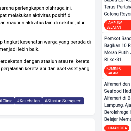
Terus Pertah
arana perlengkapan olahraga ini,
Gotong Royo
t melakukan aktivitas positif di
n maupun aktivitas lain di sekitar jalur
LAMPUNG
SELATAN
Pemkot Band
rap tingkat kesehatan warga yang berada di
Bagikan 10 R
menjadi lebih baik.
Merah Putih
RI ke-81
rdekatan dengan stasiun atau rel kereta
erjalanan kereta api dan aset-aset yang
KOMINFO
BALAM
Alfamart dan
Seafood Had
Alfamart di 
l Clinic
#Kesehatan
#Stasiun Srengsem
Lampung, Aj
Berolahraga 
Belajar Mem
HUMANIORA