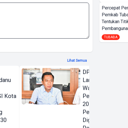
Percepat Pe
Pemkab Tub
Tentukan Titi
Pembangunan
TUBABA
Lihat Semua
DPRD Bandar
danu
Lampung Beri
Warning Keras
I Kota
Perubahan KUA
2026:
g
Pendapatan
030
Digenjot, Belanja