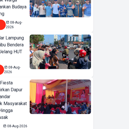
ankan Budaya
ng
08-Aug-
2026
ar Lampung
ibu Bendera
 Jelang HUT
08-Aug-
2026
 Fiesta
irkan Dapur
Bandar
ak Masyarakat
Hingga
asak
08-Aug-2026