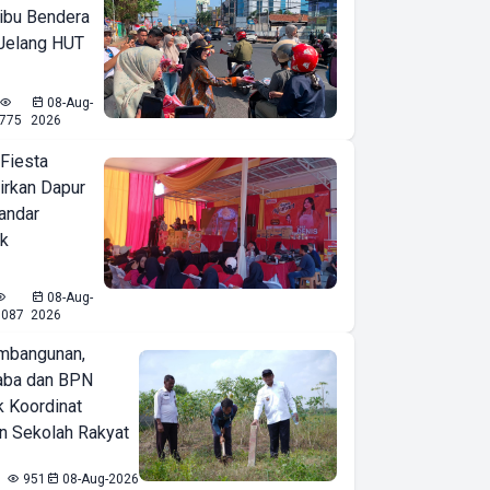
ibu Bendera
 Jelang HUT
08-Aug-
775
2026
 Fiesta
irkan Dapur
Bandar
ak
08-Aug-
1087
2026
mbangunan,
aba dan BPN
k Koordinat
 Sekolah Rakyat
951
08-Aug-2026