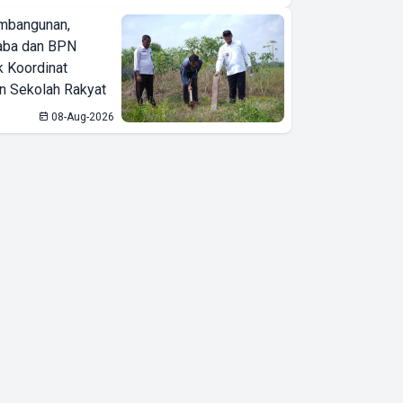
mbangunan,
aba dan BPN
k Koordinat
 Sekolah Rakyat
08-Aug-2026
SEAMEO
BIOTROP
Gelar National
& Regional
Training
Circular
Economy