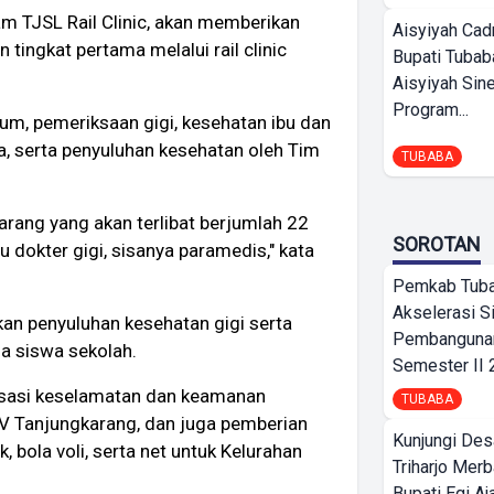
m TJSL Rail Clinic, akan memberikan
Aisyiyah Cad
tingkat pertama melalui rail clinic
Bupati Tubab
Aisyiyah Sin
Program...
m, pemeriksaan gigi, kesehatan ibu dan
, serta penyuluhan kesehatan oleh Tim
TUBABA
arang yang akan terlibat berjumlah 22
SOROTAN
u dokter gigi, sisanya paramedis," kata
Pemkab Tub
Akselerasi S
an penyuluhan kesehatan gigi serta
Pembangunan
a siswa sekolah.
Semester II
sasi keselamatan dan keamanan
TUBABA
 IV Tanjungkarang, dan juga pemberian
Kunjungi Des
 bola voli, serta net untuk Kelurahan
Triharjo Mer
Bupati Egi A