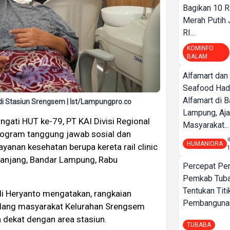
Bagikan 10 R
Merah Putih
RI...
KOMINFO
BALAM
Alfamart dan
Seafood Had
Alfamart di 
di Stasiun Srengsem | Ist/Lampungpro.co
Lampung, Aj
ngati HUT ke-79, PT KAI Divisi Regional
Masyarakat...
rogram tanggung jawab sosial dan
HUMANIORA
anan kesehatan berupa kereta rail clinic
Panjang, Bandar Lampung, Rabu
Percepat Pe
Pemkab Tub
Tentukan Titi
di Heryanto mengatakan, rangkaian
Pembangunan
gundang masyarakat Kelurahan Srengsem
 dekat dengan area stasiun.
TUBABA