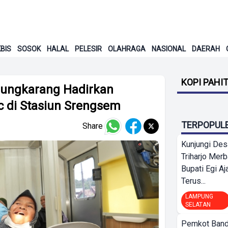
BIS
SOSOK
HALAL
PELESIR
OLAHRAGA
NASIONAL
DAERAH
KOPI PAHI
njungkarang Hadirkan
c di Stasiun Srengsem
TERPOPUL
Share
Kunjungi Des
Triharjo Mer
Bupati Egi A
Terus...
LAMPUNG
SELATAN
Pemkot Band