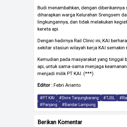
Budi menambahkan, dengan diberikannya s
diharapkan warga Kelurahan Srengsem dapa
lingkungannya, dan tidak melakukan kegiata
kereta api.
Dengan hadirnya Rail Clinic ini, KAI berha
sekitar stasiun wilayah kerja KAI semakin 
Kemudian pada masyarakat yang tinggal be
api, untuk sama-sama menjaga keamanan p
menjadi milik PT KAI. (***)
Editor :
Febri Arianto
#PT KAI
#Divre Tanjungkarang
#TJSL
#Rai
#Panjang
#Bandar Lampung
Berikan Komentar