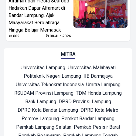
Alfamart dan Fiesta Seafood
Hadirkan Dapur Alfamart di
Bandar Lampung, Ajak
Masyarakat Berolahraga
Hingga Belajar Memasak
602
08-Aug-2026
MITRA
Universitas Lampung
Universitas Malahayati
Politeknik Negeri Lampung
IIB Darmajaya
Universitas Teknokrat Indonesia
Umitra Lampung
RSUDAM Provinsi Lampung
TDM Honda Lampung
Bank Lampung
DPRD Provinsi Lampung
DPRD Kota Bandar Lampung
DPRD Kota Metro
Pemrov Lampung
Pemkot Bandar Lampung
Pemkab Lampung Selatan
Pemkab Pesisir Barat
Pemkab Pesawaran
Pemkab Lampung Tengah