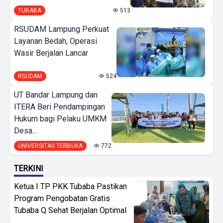
TUBABA
513
RSUDAM Lampung Perkuat
Layanan Bedah, Operasi
Wasir Berjalan Lancar
RSUDAM
524
UT Bandar Lampung dan
ITERA Beri Pendampingan
Hukum bagi Pelaku UMKM
Desa...
UNIVERSITAS TERBUKA
772
TERKINI
Ketua I TP PKK Tubaba Pastikan
Program Pengobatan Gratis
Tubaba Q Sehat Berjalan Optimal