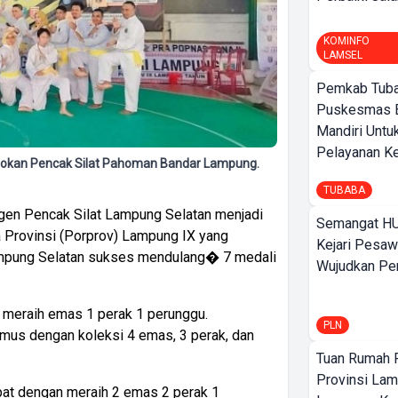
KOMINFO
LAMSEL
Pemkab Tuba
Puskesmas 
Mandiri Untu
Pelayanan Ke
epokan Pencak Silat Pahoman Bandar Lampung.
TUBABA
gen Pencak Silat Lampung Selatan menjadi
Semangat HU
 Provinsi (Porprov) Lampung IX yang
Kejari Pesaw
ampung Selatan sukses mendulang� 7 medali
Wujudkan Per
 meraih emas 1 perak 1 perunggu.
PLN
mus dengan koleksi 4 emas, 3 perak, dan
Tuan Rumah P
Provinsi Lam
at dengan meraih 2 emas 2 perak 1