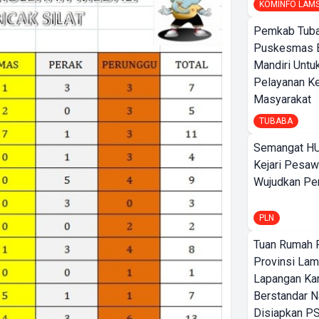
KOMINFO LAM
Pemkab Tuba
Puskesmas 
Mandiri Untu
Pelayanan K
Masyarakat
TUBABA
Semangat HU
Kejari Pesaw
Wujudkan Per
PLN
Tuan Rumah P
Provinsi Lam
Lapangan K
Berstandar N
Disiapkan PS