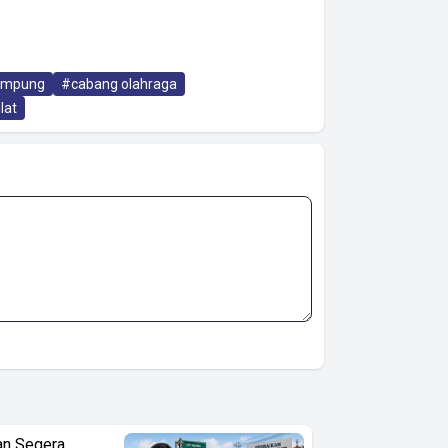
Lampung
#cabang olahraga
lat
an Segera