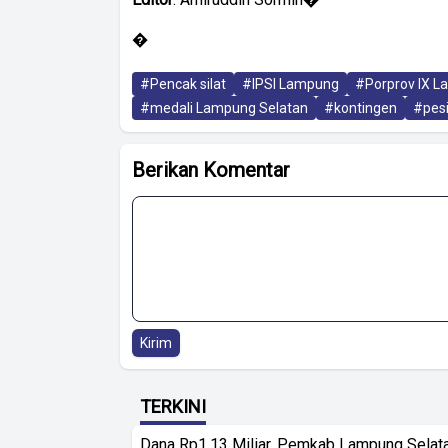
�
#Pencak silat
#IPSI Lampung
#Porprov IX 
#medali Lampung Selatan
#kontingen
#pesi
Berikan Komentar
Kirim
TERKINI
Dana Rp1,13 Miliar, Pemkab Lampung Selat