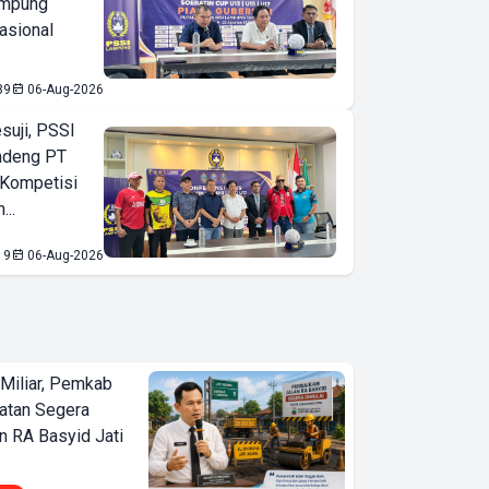
ampung
asional
89
06-Aug-2026
suji, PSSI
ndeng PT
 Kompetisi
...
19
06-Aug-2026
Miliar, Pemkab
atan Segera
n RA Basyid Jati