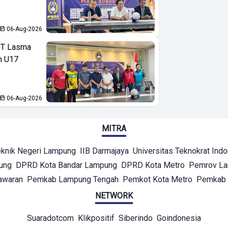
06-Aug-2026
PT Lasma
an U17
06-Aug-2026
MITRA
eknik Negeri Lampung
IIB Darmajaya
Universitas Teknokrat Ind
ung
DPRD Kota Bandar Lampung
DPRD Kota Metro
Pemrov L
awaran
Pemkab Lampung Tengah
Pemkot Kota Metro
Pemkab 
NETWORK
Suaradotcom
Klikpositif
Siberindo
Goindonesia