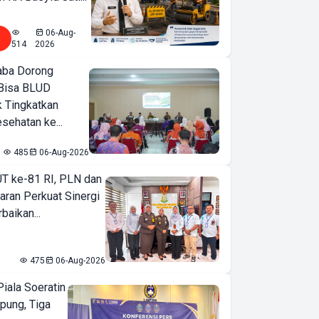
06-Aug-
514
2026
ba Dorong
Bisa BLUD
k Tingkatkan
sehatan ke...
485
06-Aug-2026
T ke-81 RI, PLN dan
aran Perkuat Sinergi
baikan...
475
06-Aug-2026
iala Soeratin
pung, Tiga