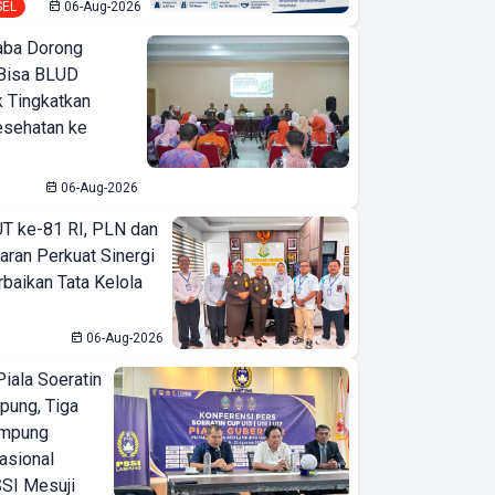
SEL
06-Aug-2026
ba Dorong
Bisa BLUD
k Tingkatkan
esehatan ke
06-Aug-2026
T ke-81 RI, PLN dan
aran Perkuat Sinergi
baikan Tata Kelola
06-Aug-2026
iala Soeratin
pung, Tiga
ampung
asional
SI Mesuji