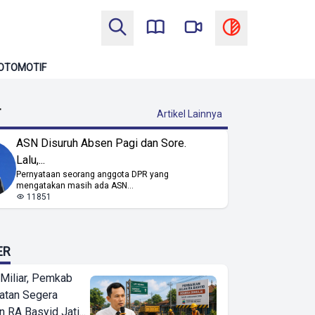
OTOMOTIF
T
Artikel Lainnya
ASN Disuruh Absen Pagi dan Sore.
Lalu,...
Pernyataan seorang anggota DPR yang
mengatakan masih ada ASN...
11851
ER
Miliar, Pemkab
atan Segera
n RA Basyid Jati...