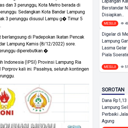
Lapangan K
as dan 3 perunggu, Kota Metro berada di
Berstandar N
perunggu. Sedangkan Kota Bandar Lampung
Disiapkan...
erak 3 perunggu disusul Lampu g� Timur 5
MESUJI
4
.
Digelar di Me
lat berlangsung di Padepokan Ikatan Pencak
Lampung Ga
ndar Lampung Kamis (8/12/2022) sore.
Lasma Gelar
erunggu diperebutkan.�
Piala Soeratin
uh Indonesia (IPSI) Provinsi Lampung Ria
MESUJI
5
Porprov kali ini. Pasalnya, seluruh kontingen
runggu.
SOROTAN
Dana Rp1,13 
Lampung Sel
Perbaiki Jala
Agung