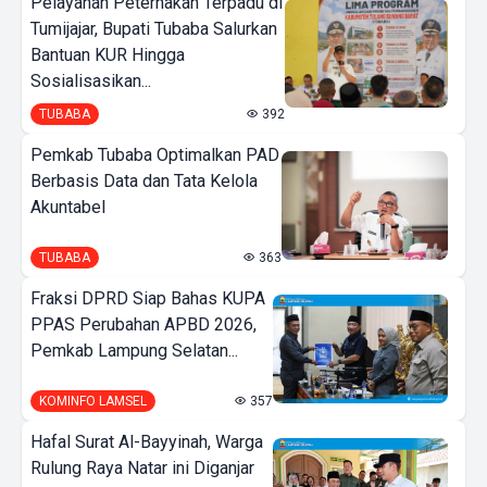
Pelayanan Peternakan Terpadu di
Tumijajar, Bupati Tubaba Salurkan
Bantuan KUR Hingga
Sosialisasikan...
TUBABA
392
Pemkab Tubaba Optimalkan PAD
Berbasis Data dan Tata Kelola
Akuntabel
TUBABA
363
Fraksi DPRD Siap Bahas KUPA
PPAS Perubahan APBD 2026,
Pemkab Lampung Selatan...
KOMINFO LAMSEL
357
Hafal Surat Al-Bayyinah, Warga
Rulung Raya Natar ini Diganjar