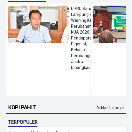
DPRD Bandar
Lampung Beri
Warning Keras
Perubahan
KUA 2026:
Pendapatan
Digenjot,
Belanja
Pembangunan
Justru
Dipangkas
KOPI PAHIT
Artikel Lainnya
TERPOPULER