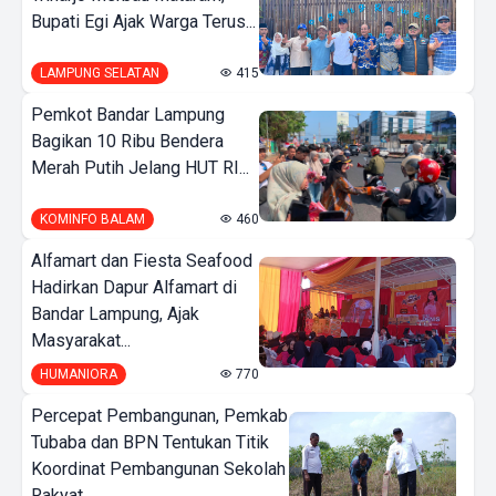
Bupati Egi Ajak Warga Terus...
LAMPUNG SELATAN
415
Pemkot Bandar Lampung
Bagikan 10 Ribu Bendera
Merah Putih Jelang HUT RI...
KOMINFO BALAM
460
Alfamart dan Fiesta Seafood
Hadirkan Dapur Alfamart di
Bandar Lampung, Ajak
Masyarakat...
HUMANIORA
770
Percepat Pembangunan, Pemkab
Tubaba dan BPN Tentukan Titik
Koordinat Pembangunan Sekolah
Rakyat