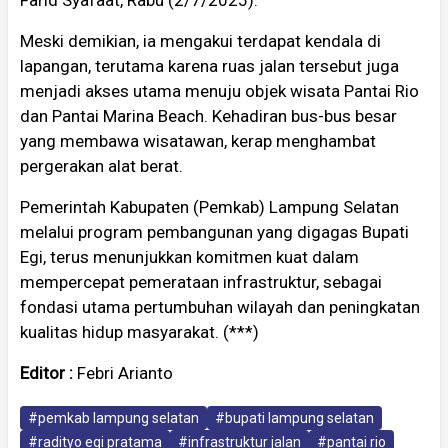
Farid Syafaat, Rabu (2/7/2025).
Meski demikian, ia mengakui terdapat kendala di
lapangan, terutama karena ruas jalan tersebut juga
menjadi akses utama menuju objek wisata Pantai Rio
dan Pantai Marina Beach. Kehadiran bus-bus besar
yang membawa wisatawan, kerap menghambat
pergerakan alat berat.
Pemerintah Kabupaten (Pemkab) Lampung Selatan
melalui program pembangunan yang digagas Bupati
Egi, terus menunjukkan komitmen kuat dalam
mempercepat pemerataan infrastruktur, sebagai
fondasi utama pertumbuhan wilayah dan peningkatan
kualitas hidup masyarakat. (***)
Editor :
Febri Arianto
#pemkab lampung selatan
#bupati lampung selatan
#radityo egi pratama
#infrastruktur jalan
#pantai rio