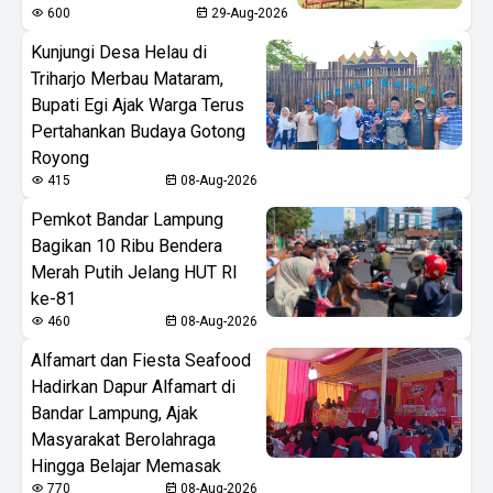
600
29-Aug-2026
Kunjungi Desa Helau di
Triharjo Merbau Mataram,
Bupati Egi Ajak Warga Terus
Pertahankan Budaya Gotong
Royong
415
08-Aug-2026
Pemkot Bandar Lampung
Bagikan 10 Ribu Bendera
Merah Putih Jelang HUT RI
ke-81
460
08-Aug-2026
Alfamart dan Fiesta Seafood
Hadirkan Dapur Alfamart di
Bandar Lampung, Ajak
Masyarakat Berolahraga
Hingga Belajar Memasak
770
08-Aug-2026