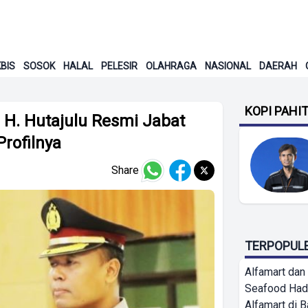
BIS
SOSOK
HALAL
PELESIR
OLAHRAGA
NASIONAL
DAERAH
KOPI PAHI
H. Hutajulu Resmi Jabat
Profilnya
Share
TERPOPUL
Alfamart dan
Seafood Had
Alfamart di 