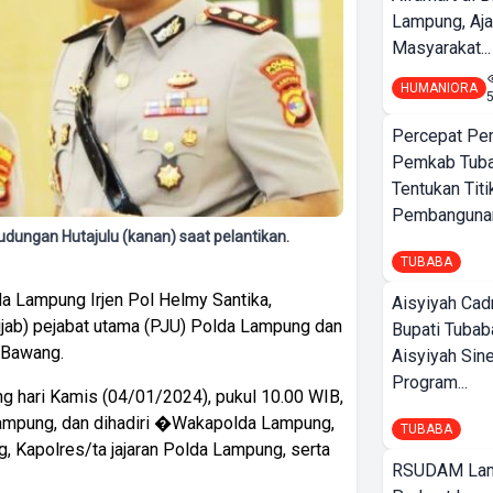
Lampung, Aj
Masyarakat...
HUMANIORA
Percepat Pe
Pemkab Tub
Tentukan Titi
Pembangunan
dungan Hutajulu (kanan) saat pelantikan.
TUBABA
a Lampung Irjen Pol Helmy Santika,
Aisyiyah Cad
ijab) pejabat utama (PJU) Polda Lampung dan
Bupati Tubab
g Bawang.
Aisyiyah Sin
Program...
ng hari Kamis (04/01/2024), pukul 10.00 WIB,
Lampung, dan dihadiri �Wakapolda Lampung,
TUBABA
, Kapolres/ta jajaran Polda Lampung, serta
RSUDAM La