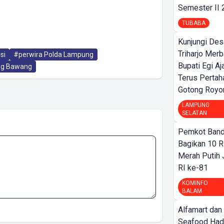
Semester II
TUBABA
Kunjungi Des
Triharjo Mer
si
#perwira Polda Lampung
Bupati Egi A
ng Bawang
Terus Pertah
Gotong Royo
LAMPUNG
SELATAN
Pemkot Band
Bagikan 10 R
Merah Putih
RI ke-81
KOMINFO
BALAM
Alfamart dan
Seafood Had