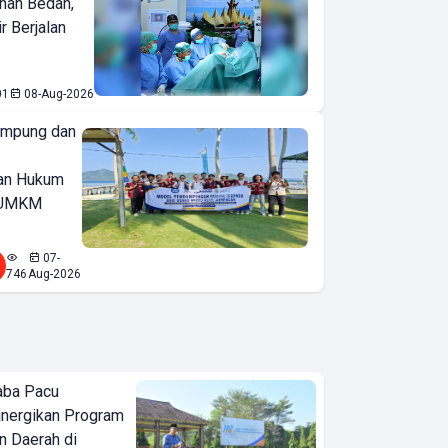
nan Bedah,
r Berjalan
01
08-Aug-2026
ampung dan
an Hukum
u UMKM
07-
746
Aug-2026
aba Pacu
inergikan Program
 Daerah di