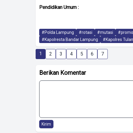
Pendidikan Umum :
#Polda Lampung
#rotasi
#mutasi
#promo
#Kapolresta Bandar Lampung
#Kapolres Tula
1
2
3
4
5
6
7
Berikan Komentar
Kirim