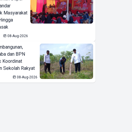
Bandar
ak Masyarakat
Hingga
asak
08-Aug-2026
mbangunan,
aba dan BPN
k Koordinat
 Sekolah Rakyat
08-Aug-2026