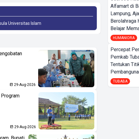
Alfamart di 
Lampung, Aj
Berolahraga 
sula Universitas Islam
Belajar Mem
HUMANIORA
Percepat Pe
Pengobatan
Pemkab Tub
Tentukan Titi
Pembangunan
TUBABA
29-Aug-2026
n Program
29-Aug-2026
aram, Bupati