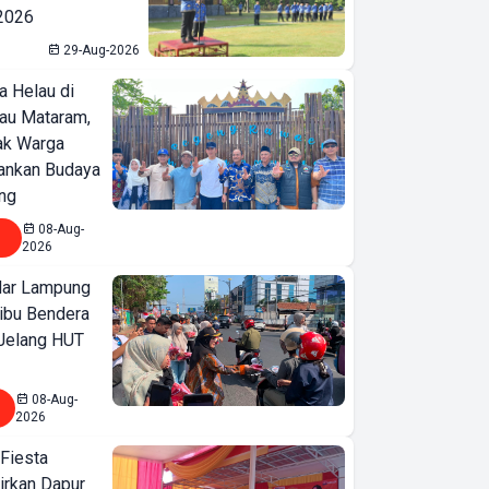
 2026
29-Aug-2026
a Helau di
bau Mataram,
jak Warga
ankan Budaya
ng
08-Aug-
2026
ar Lampung
ibu Bendera
 Jelang HUT
08-Aug-
2026
 Fiesta
irkan Dapur