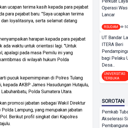
Perkuat Laya
n ucapan terima kasih kepada para pejabat
Operasi Wasi
 para pejabat baru. "Saya ucapkan terima
Lancar
 dan loyalitasnya, serta selamat datang
RSUDAM
5
UT Bandar L
 menyampaikan harapan kepada para pejabat
ITERA Beri
k ada waktu untuk orientasi lagi. "Untuk
Pendamping
l, apalagi pada masa Pemilu ini yang
bagi Pelak
kamtibmas di wilayah hukum Polda
Desa...
UNIVERSITAS
rarti pucuk kepemimpinan di Polres Tulang
TERBUKA
wi, kepada AKBP James Hasudungan Hutajulu,
Labuhanbatu, Polda Sumatera Utara.
SOROTAN
an promosi jabatan sebagai Wakil Direktur
) Polda Lampung, yang merupakan jabatan
Pemkab Tub
. Berikut profil singkat dari Kapolres
Akselerasi S
julu.
Pembangunan