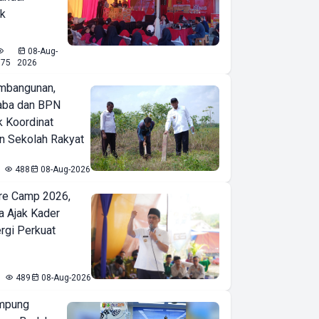
ak
08-Aug-
575
2026
mbangunan,
aba dan BPN
k Koordinat
 Sekolah Rakyat
488
08-Aug-2026
re Camp 2026,
a Ajak Kader
ergi Perkuat
489
08-Aug-2026
mpung