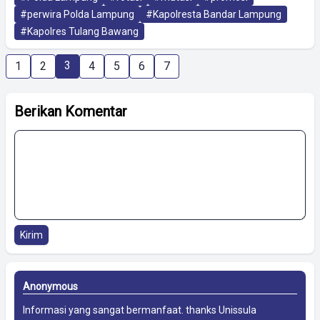
#perwira Polda Lampung
#Kapolresta Bandar Lampung
#Kapolres Tulang Bawang
3
1
2
4
5
6
7
Berikan Komentar
Kirim
Anonymous
Informasi yang sangat bermanfaat. thanks
Unissula