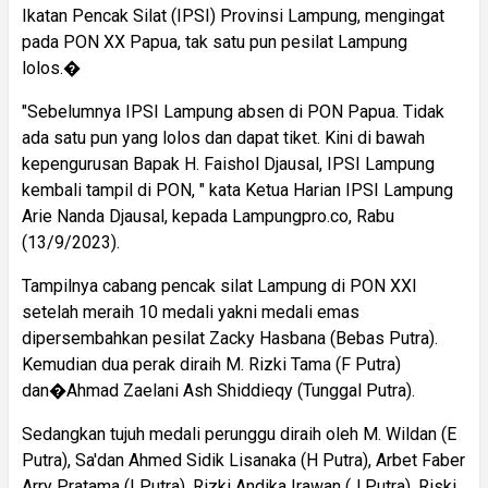
Ikatan Pencak Silat (IPSI) Provinsi Lampung, mengingat
pada PON XX Papua, tak satu pun pesilat Lampung
lolos.�
"Sebelumnya IPSI Lampung absen di PON Papua. Tidak
ada satu pun yang lolos dan dapat tiket. Kini di bawah
kepengurusan Bapak H. Faishol Djausal, IPSI Lampung
kembali tampil di PON, " kata Ketua Harian IPSI Lampung
Arie Nanda Djausal, kepada Lampungpro.co, Rabu
(13/9/2023).
Tampilnya cabang pencak silat Lampung di PON XXI
setelah meraih 10 medali yakni medali emas
dipersembahkan pesilat Zacky Hasbana (Bebas Putra).
Kemudian dua perak diraih M. Rizki Tama (F Putra)
dan�Ahmad Zaelani Ash Shiddieqy (Tunggal Putra).
Sedangkan tujuh medali perunggu diraih oleh M. Wildan (E
Putra), Sa'dan Ahmed Sidik Lisanaka (H Putra), Arbet Faber
Arry Pratama (I Putra), Rizki Andika Irawan (J Putra), Riski