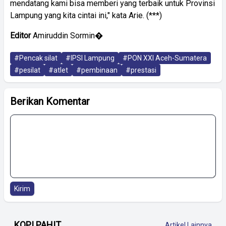
mendatang kami bisa memberi yang terbaik untuk Provinsi
Lampung yang kita cintai ini," kata Arie. (***)
Editor
Amiruddin Sormin�
#Pencak silat
#IPSI Lampung
#PON XXI Aceh-Sumatera
#pesilat
#atlet
#pembinaan
#prestasi
Berikan Komentar
Kirim
KOPI PAHIT
Artikel Lainnya