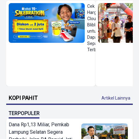
Cek
Harga On
Cloud di
Blibli
untuk
Dapatkan
Sepatu
Terbaru
KOPI PAHIT
Artikel Lainnya
TERPOPULER
Dana Rp1,13 Miliar, Pemkab
Lampung Selatan Segera