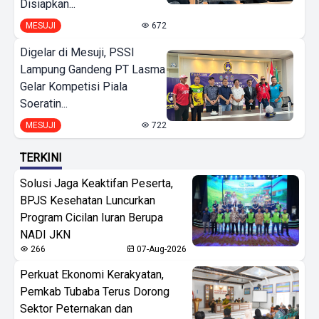
Disiapkan...
MESUJI
672
Digelar di Mesuji, PSSI
Lampung Gandeng PT Lasma
Gelar Kompetisi Piala
Soeratin...
MESUJI
722
TERKINI
Solusi Jaga Keaktifan Peserta,
BPJS Kesehatan Luncurkan
Program Cicilan Iuran Berupa
NADI JKN
266
07-Aug-2026
Perkuat Ekonomi Kerakyatan,
Pemkab Tubaba Terus Dorong
Sektor Peternakan dan