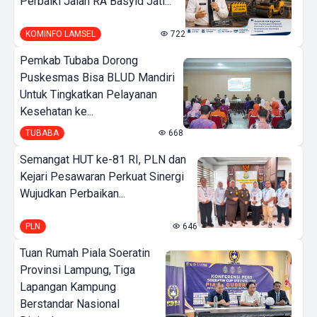
Perbaiki Jalan RA Basyid Jati...
KOMINFO LAMSEL
722
Pemkab Tubaba Dorong
Puskesmas Bisa BLUD Mandiri
Untuk Tingkatkan Pelayanan
Kesehatan ke...
TUBABA
668
Semangat HUT ke-81 RI, PLN dan
Kejari Pesawaran Perkuat Sinergi
Wujudkan Perbaikan...
PLN
646
Tuan Rumah Piala Soeratin
Provinsi Lampung, Tiga
Lapangan Kampung
Berstandar Nasional