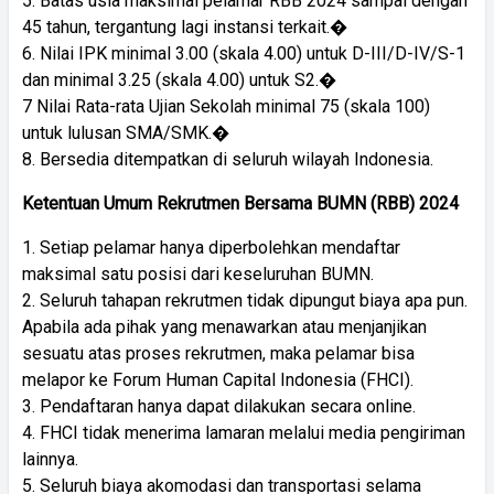
5. Batas usia maksimal pelamar RBB 2024 sampai dengan
45 tahun, tergantung lagi instansi terkait.�
6. Nilai IPK minimal 3.00 (skala 4.00) untuk D-III/D-IV/S-1
dan minimal 3.25 (skala 4.00) untuk S2.�
7 Nilai Rata-rata Ujian Sekolah minimal 75 (skala 100)
untuk lulusan SMA/SMK.�
8. Bersedia ditempatkan di seluruh wilayah Indonesia.
Ketentuan Umum Rekrutmen Bersama BUMN (RBB) 2024
1. Setiap pelamar hanya diperbolehkan mendaftar
maksimal satu posisi dari keseluruhan BUMN.
2. Seluruh tahapan rekrutmen tidak dipungut biaya apa pun.
Apabila ada pihak yang menawarkan atau menjanjikan
sesuatu atas proses rekrutmen, maka pelamar bisa
melapor ke Forum Human Capital Indonesia (FHCI).
3. Pendaftaran hanya dapat dilakukan secara online.
4. FHCI tidak menerima lamaran melalui media pengiriman
lainnya.
5. Seluruh biaya akomodasi dan transportasi selama