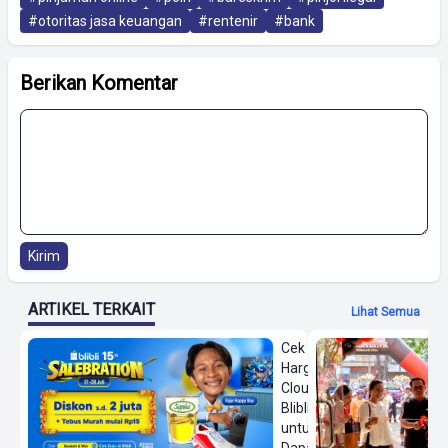
#otoritas jasa keuangan
#rentenir
#bank
Berikan Komentar
Kirim
ARTIKEL TERKAIT
Lihat Semua
Cek
Harga On
Cloud di
Blibli
untuk
Dapatkan