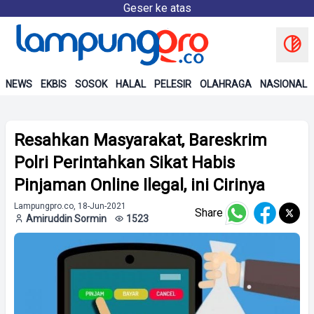
Geser ke atas
NEWS
EKBIS
SOSOK
HALAL
PELESIR
OLAHRAGA
NASIONAL
Resahkan Masyarakat, Bareskrim
Polri Perintahkan Sikat Habis
Pinjaman Online Ilegal, ini Cirinya
Lampungpro.co, 18-Jun-2021
Share
Amiruddin Sormin
1523