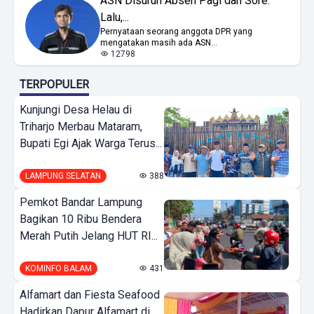
ASN Disuruh Absen Pagi dan Sore.
Lalu,...
Pernyataan seorang anggota DPR yang
mengatakan masih ada ASN...
12798
TERPOPULER
Kunjungi Desa Helau di
Triharjo Merbau Mataram,
Bupati Egi Ajak Warga Terus...
LAMPUNG SELATAN
388
Pemkot Bandar Lampung
Bagikan 10 Ribu Bendera
Merah Putih Jelang HUT RI...
KOMINFO BALAM
431
Alfamart dan Fiesta Seafood
Hadirkan Dapur Alfamart di