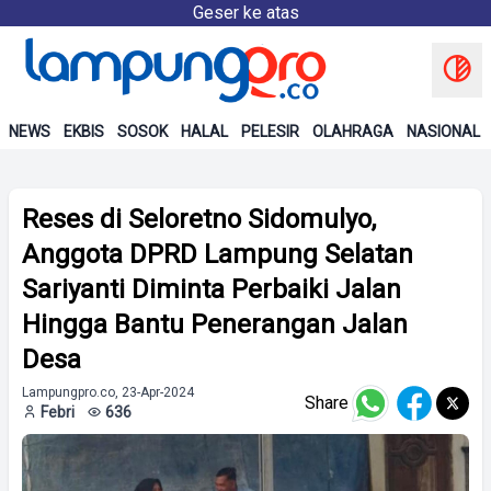
Geser ke atas
NEWS
EKBIS
SOSOK
HALAL
PELESIR
OLAHRAGA
NASIONAL
Reses di Seloretno Sidomulyo,
Anggota DPRD Lampung Selatan
Sariyanti Diminta Perbaiki Jalan
Hingga Bantu Penerangan Jalan
Desa
Lampungpro.co, 23-Apr-2024
Share
Febri
636