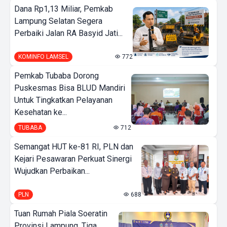
Dana Rp1,13 Miliar, Pemkab
Lampung Selatan Segera
Perbaiki Jalan RA Basyid Jati...
KOMINFO LAMSEL
772
Pemkab Tubaba Dorong
Puskesmas Bisa BLUD Mandiri
Untuk Tingkatkan Pelayanan
Kesehatan ke...
TUBABA
712
Semangat HUT ke-81 RI, PLN dan
Kejari Pesawaran Perkuat Sinergi
Wujudkan Perbaikan...
PLN
688
Tuan Rumah Piala Soeratin
Provinsi Lampung, Tiga