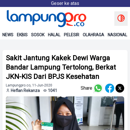
Geser ke atas
NEWS
EKBIS
SOSOK
HALAL
PELESIR
OLAHRAGA
NASIONAL
Sakit Jantung Kakek Dewi Warga
Bandar Lampung Tertolong, Berkat
JKN-KIS Dari BPJS Kesehatan
Lampungpro.co, 11-Jun-2020
Share
Heflan Rekanza
1041