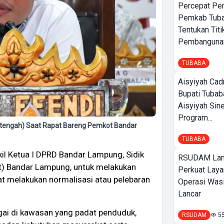
Percepat Pe
Pemkab Tub
Tentukan Titi
Pembangunan
TUBABA
Aisyiyah Cad
Bupati Tubab
Aisyiyah Sin
Program...
 (tengah) Saat Rapat Bareng Pemkot Bandar
TUBABA
l Ketua I DPRD Bandar Lampung, Sidik
RSUDAM La
t) Bandar Lampung, untuk melakukan
Perkuat Laya
at melakukan normalisasi atau pelebaran
Operasi Wasi
Lancar
gai di kawasan yang padat penduduk,
RSUDAM
5