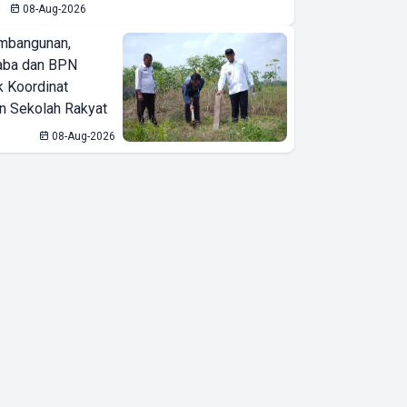
08-Aug-2026
mbangunan,
aba dan BPN
k Koordinat
 Sekolah Rakyat
SEAMEO
08-Aug-2026
BIOTROP
Gelar National
& Regional
Training
Circular
Economy
Seminar
Dukung
Pertanian
Berkelanjutan