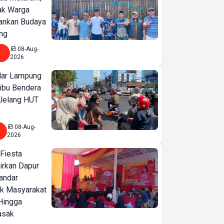
jak Warga
ankan Budaya
ng
08-Aug-
2026
ar Lampung
ibu Bendera
 Jelang HUT
08-Aug-
2026
 Fiesta
irkan Dapur
Bandar
ak Masyarakat
Hingga
asak