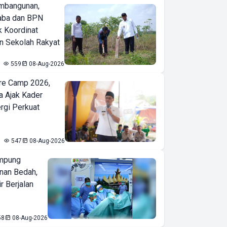
mbangunan,
aba dan BPN
k Koordinat
 Sekolah Rakyat
559
08-Aug-2026
re Camp 2026,
a Ajak Kader
ergi Perkuat
547
08-Aug-2026
mpung
nan Bedah,
r Berjalan
58
08-Aug-2026