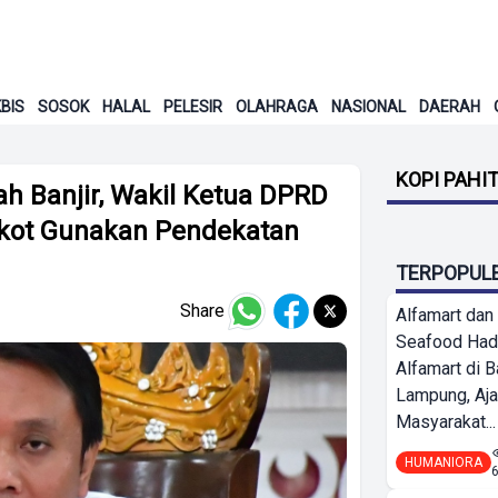
BIS
SOSOK
HALAL
PELESIR
OLAHRAGA
NASIONAL
DAERAH
KOPI PAHI
ah Banjir, Wakil Ketua DPRD
kot Gunakan Pendekatan
TERPOPUL
Share
Alfamart dan
Seafood Had
Alfamart di 
Lampung, Aj
Masyarakat...
HUMANIORA