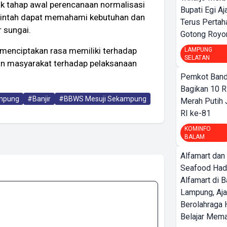
ak tahap awal perencanaan normalisasi
Bupati Egi A
rintah dapat memahami kebutuhan dan
Terus Pertah
r sungai.
Gotong Royo
u menciptakan rasa memiliki terhadap
LAMPUNG
SELATAN
an masyarakat terhadap pelaksanaan
Pemkot Band
Bagikan 10 R
mpung
#Banjir
#BBWS Mesuji Sekampung
Merah Putih
RI ke-81
KOMINFO
BALAM
Alfamart dan
Seafood Had
Alfamart di 
Lampung, Aj
Berolahraga 
Belajar Mem