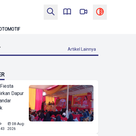
OTOMOTIF
T
Artikel Lainnya
ER
 Fiesta
irkan Dapur
Bandar
ak
08-Aug-
643
2026