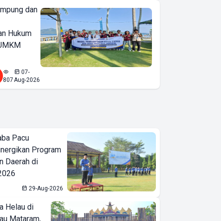
ampung dan
an Hukum
u UMKM
07-
807
Aug-2026
aba Pacu
inergikan Program
 Daerah di
 2026
29-Aug-2026
a Helau di
bau Mataram,