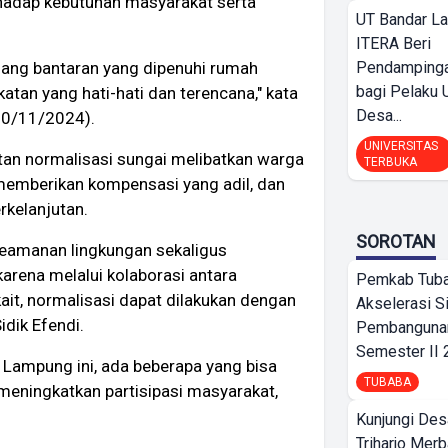
hadap kebutuhan masyarakat serta
UT Bandar L
ITERA Beri
Pendamping
jang bantaran yang dipenuhi rumah
bagi Pelak
tan yang hati-hati dan terencana," kata
Desa...
(20/11/2024).
UNIVERSITAS
atan normalisasi sungai melibatkan warga
TERBUKA
memberikan kompensasi yang adil, dan
rkelanjutan.
SOROTAN
eamanan lingkungan sekaligus
arena melalui kolaborasi antara
Pemkab Tub
ait, normalisasi dapat dilakukan dengan
Akselerasi S
idik Efendi.
Pembangunan
Semester II
Lampung ini, ada beberapa yang bisa
TUBABA
eningkatkan partisipasi masyarakat,
Kunjungi Des
Triharjo Mer