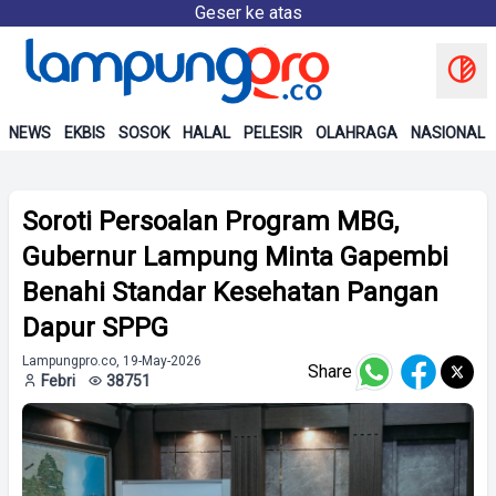
Geser ke atas
NEWS
EKBIS
SOSOK
HALAL
PELESIR
OLAHRAGA
NASIONAL
Soroti Persoalan Program MBG,
Gubernur Lampung Minta Gapembi
Benahi Standar Kesehatan Pangan
Dapur SPPG
Lampungpro.co, 19-May-2026
Share
Febri
38751