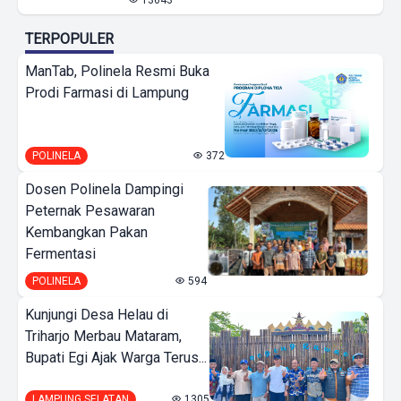
13643
TERPOPULER
ManTab, Polinela Resmi Buka
Prodi Farmasi di Lampung
POLINELA
372
Dosen Polinela Dampingi
Peternak Pesawaran
Kembangkan Pakan
Fermentasi
POLINELA
594
Kunjungi Desa Helau di
Triharjo Merbau Mataram,
Bupati Egi Ajak Warga Terus...
LAMPUNG SELATAN
1305