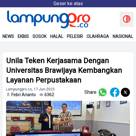
Geser ke atas
NEWS
EKBIS
SOSOK
HALAL
PELESIR
OLAHRAGA
NASIONAL
Unila Teken Kerjasama Dengan
Universitas Brawijaya Kembangkan
Layanan Perpustakaan
Lampungpro.co, 17-Jun-2023
Share
Febri Arianto
6362