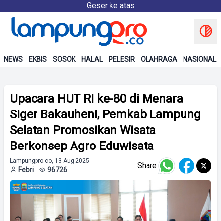
Geser ke atas
NEWS
EKBIS
SOSOK
HALAL
PELESIR
OLAHRAGA
NASIONAL
Upacara HUT RI ke-80 di Menara
Siger Bakauheni, Pemkab Lampung
Selatan Promosikan Wisata
Berkonsep Agro Eduwisata
Lampungpro.co, 13-Aug-2025
Share
Febri
96726