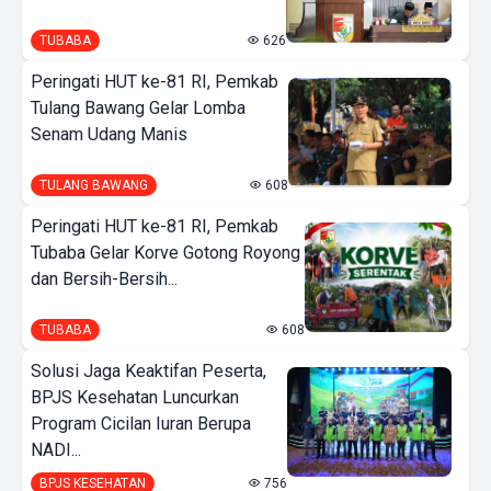
TUBABA
626
Peringati HUT ke-81 RI, Pemkab
Tulang Bawang Gelar Lomba
Senam Udang Manis
TULANG BAWANG
608
Peringati HUT ke-81 RI, Pemkab
Tubaba Gelar Korve Gotong Royong
dan Bersih-Bersih...
TUBABA
608
Solusi Jaga Keaktifan Peserta,
BPJS Kesehatan Luncurkan
Program Cicilan Iuran Berupa
NADI...
BPJS KESEHATAN
756