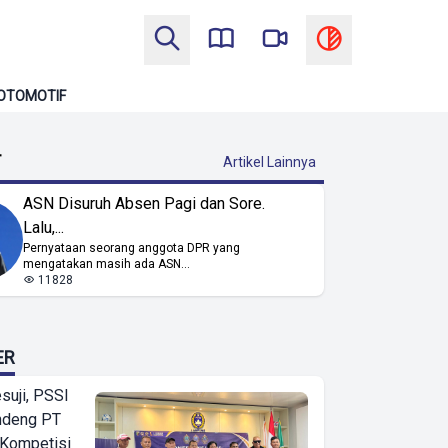
OTOMOTIF
T
Artikel Lainnya
ASN Disuruh Absen Pagi dan Sore.
Lalu,...
Pernyataan seorang anggota DPR yang
mengatakan masih ada ASN...
11828
ER
suji, PSSI
ndeng PT
 Kompetisi