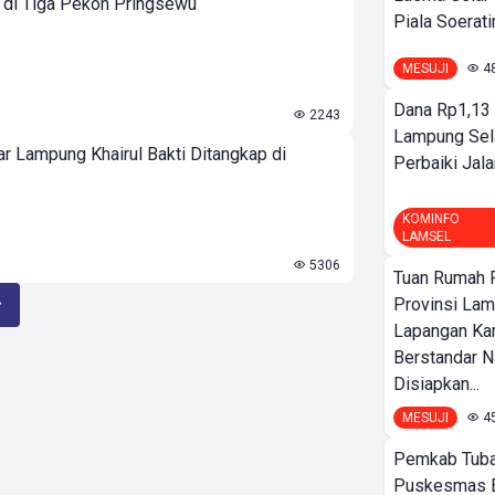
 di Tiga Pekon Pringsewu
Piala Soeratin
MESUJI
4
Dana Rp1,13 
2243
Lampung Sel
 Lampung Khairul Bakti Ditangkap di
Perbaiki Jala
KOMINFO
LAMSEL
5306
Tuan Rumah P
Provinsi Lam
Lapangan K
Berstandar N
Disiapkan...
MESUJI
4
Pemkab Tuba
Puskesmas 