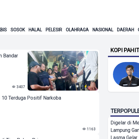
BIS
SOSOK
HALAL
PELESIR
OLAHRAGA
NASIONAL
DAERAH
KOPI PAHI
h Bandar
3407
e 10 Terduga Positif Narkoba
TERPOPUL
Digelar di Me
1163
Lampung Ga
Lasma Gelar