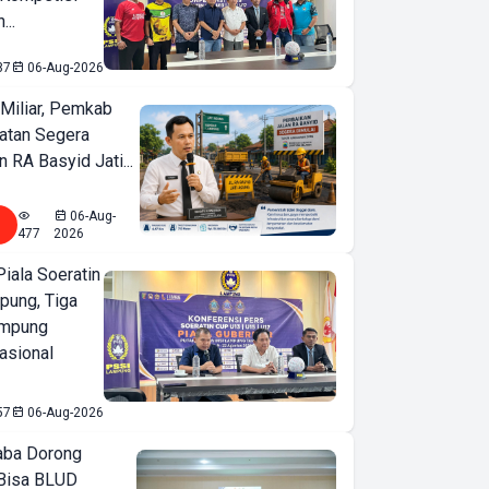
...
87
06-Aug-2026
Miliar, Pemkab
atan Segera
n RA Basyid Jati...
06-Aug-
477
2026
iala Soeratin
pung, Tiga
ampung
asional
57
06-Aug-2026
ba Dorong
Bisa BLUD