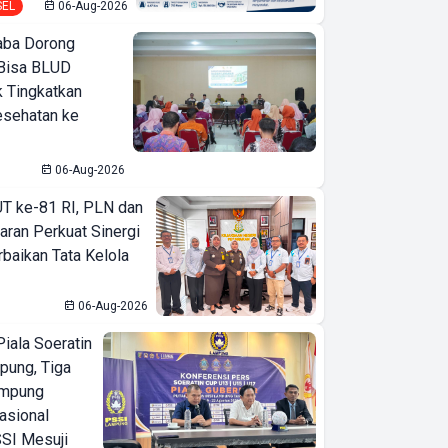
SEL
06-Aug-2026
ba Dorong
Bisa BLUD
k Tingkatkan
esehatan ke
06-Aug-2026
T ke-81 RI, PLN dan
aran Perkuat Sinergi
baikan Tata Kelola
06-Aug-2026
iala Soeratin
pung, Tiga
ampung
asional
SI Mesuji