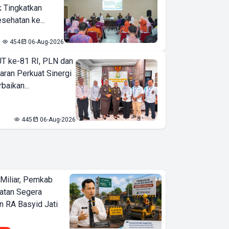
k Tingkatkan
sehatan ke...
454
06-Aug-2026
T ke-81 RI, PLN dan
aran Perkuat Sinergi
baikan...
445
06-Aug-2026
Miliar, Pemkab
atan Segera
n RA Basyid Jati