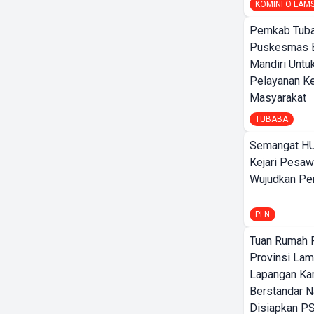
KOMINFO LAM
Pemkab Tuba
Puskesmas 
Mandiri Untu
Pelayanan K
Masyarakat
TUBABA
Semangat HU
Kejari Pesaw
Wujudkan Per
PLN
Tuan Rumah P
Provinsi Lam
Lapangan K
Berstandar N
Disiapkan PS