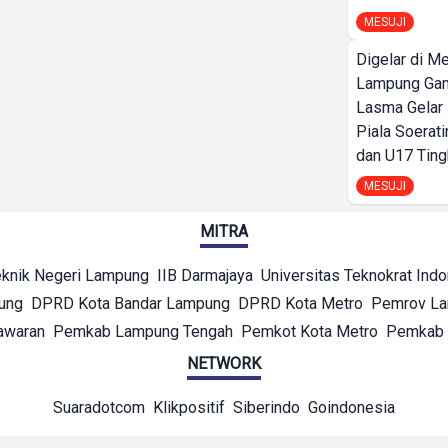
MESUJI
Digelar di Me
Lampung Ga
Lasma Gelar
Piala Soerati
dan U17 Ting
MESUJI
MITRA
eknik Negeri Lampung
IIB Darmajaya
Universitas Teknokrat Ind
ung
DPRD Kota Bandar Lampung
DPRD Kota Metro
Pemrov L
awaran
Pemkab Lampung Tengah
Pemkot Kota Metro
Pemkab 
NETWORK
Suaradotcom
Klikpositif
Siberindo
Goindonesia