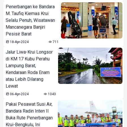
Penerbangan ke Bandara
M. Taufiq Kiemas Krui
Selalu Penuh, Wisatawan
Mancanegara Banjiri
Pesisir Barat
18-Apr-2024
711
Jalur Liwa-Krui Longsor
di KM 17 Kubu Perahu
Lampung Barat,
Kendaraan Roda Enam
atau Lebih Dilarang
Lewat
06-Apr-2024
1043
Pakai Pesawat Susi Air,
Bandara Radin Inten II
Buka Rute Penerbangan
Krui-Bengkulu, Ini