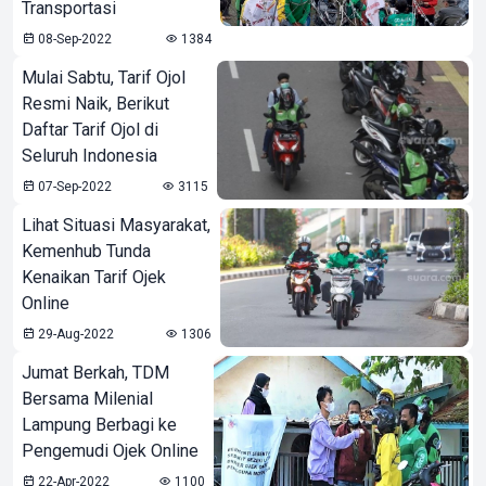
Transportasi
08-Sep-2022
1384
Mulai Sabtu, Tarif Ojol
Resmi Naik, Berikut
Daftar Tarif Ojol di
Seluruh Indonesia
07-Sep-2022
3115
Lihat Situasi Masyarakat,
Kemenhub Tunda
Kenaikan Tarif Ojek
Online
29-Aug-2022
1306
Jumat Berkah, TDM
Bersama Milenial
Lampung Berbagi ke
Pengemudi Ojek Online
22-Apr-2022
1100