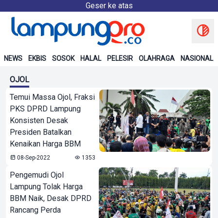
Geser ke atas
NEWS
EKBIS
SOSOK
HALAL
PELESIR
OLAHRAGA
NASIONAL
OJOL
Temui Massa Ojol, Fraksi
PKS DPRD Lampung
Konsisten Desak
Presiden Batalkan
Kenaikan Harga BBM
08-Sep-2022
1353
Pengemudi Ojol
Lampung Tolak Harga
BBM Naik, Desak DPRD
Rancang Perda