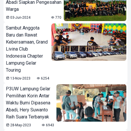
Abadi Siapkan Pengesahan
Warga
03-Jun-2024
770
Sambut Anggota
Baru dan Rawat
Kebersamaan, Grand
Livina Club
Indonesia Chapter
Lampung Gelar
Touring
13-Nov-2023
6254
P3UW Lampung Gelar
Pemilihan Korin Antar
Waktu Bumi Dipasena
Abadi, Hery Suwanto
Raih Suara Terbanyak
28-May-2023
6943