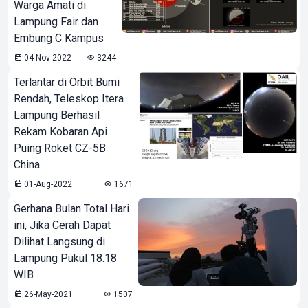
Warga Amati di
Lampung Fair dan
Embung C Kampus
04-Nov-2022
3244
Terlantar di Orbit Bumi
Rendah, Teleskop Itera
Lampung Berhasil
Rekam Kobaran Api
Puing Roket CZ-5B
China
01-Aug-2022
1671
Gerhana Bulan Total Hari
ini, Jika Cerah Dapat
Dilihat Langsung di
Lampung Pukul 18.18
WIB
26-May-2021
1507