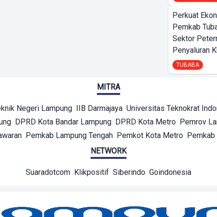
Perkuat Ekon
Pemkab Tuba
Sektor Peter
Penyaluran 
TUBABA
MITRA
eknik Negeri Lampung
IIB Darmajaya
Universitas Teknokrat Ind
ung
DPRD Kota Bandar Lampung
DPRD Kota Metro
Pemrov L
awaran
Pemkab Lampung Tengah
Pemkot Kota Metro
Pemkab 
NETWORK
Suaradotcom
Klikpositif
Siberindo
Goindonesia