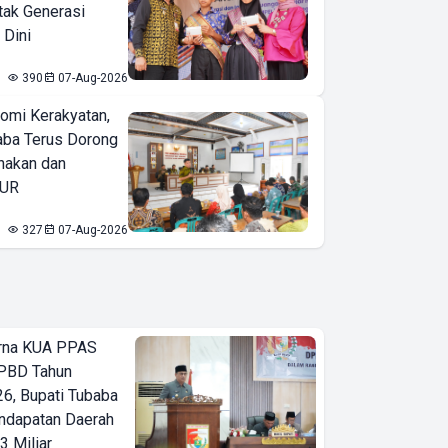
tak Generasi
 Dini
390
07-Aug-2026
omi Kerakyatan,
ba Terus Dorong
nakan dan
KUR
327
07-Aug-2026
urna KUA PPAS
PBD Tahun
6, Bupati Tubaba
ndapatan Daerah
3 Miliar