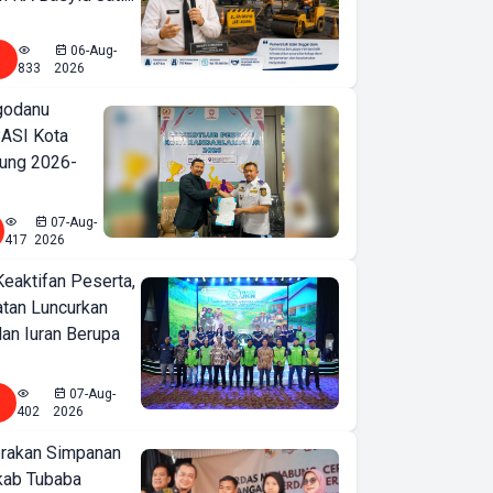
06-Aug-
833
2026
godanu
ASI Kota
ung 2026-
07-Aug-
417
2026
Keaktifan Peserta,
tan Luncurkan
lan Iuran Berupa
07-Aug-
402
2026
erakan Simpanan
kab Tubaba