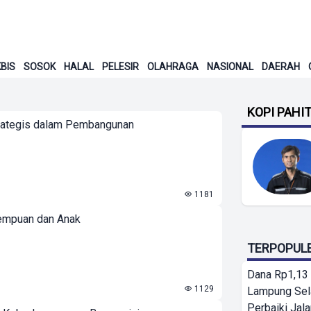
BIS
SOSOK
HALAL
PELESIR
OLAHRAGA
NASIONAL
DAERAH
KOPI PAHI
trategis dalam Pembangunan
1181
rempuan dan Anak
TERPOPUL
Dana Rp1,13 
1129
Lampung Sel
Perbaiki Jala