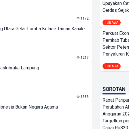
Upayakan Ce
Cerdas Sejak
1172
TUBABA
g Utara Gelar Lomba Kolase Taman Kanak-
Perkuat Ekon
Pemkab Tuba
Sektor Peter
Penyaluran 
1217
TUBABA
Paskibraka Lampung
SOROTAN
1383
Rapat Parip
onesia Bukan Negara Agama
Perubahan A
Anggaran 202
Targetkan pe
Capai Rp820,