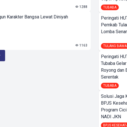
1288
TUBABA
un Karakter Bangsa Lewat Diniyah
Peringati HU
Pemkab Tula
Lomba Sena
1163
TULANG BAWA
Peringati HU
Tubaba Gelar
Royong dan B
Serentak
TUBABA
Solusi Jaga 
BPJS Keseha
Program Cici
NADI JKN
BPJS KESEHAT