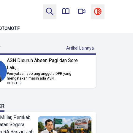
OTOMOTIF
T
Artikel Lainnya
ASN Disuruh Absen Pagi dan Sore.
Lalu,...
Pernyataan seorang anggota DPR yang
mengatakan masih ada ASN...
12109
ER
Miliar, Pemkab
atan Segera
n RA Basyid Jati...