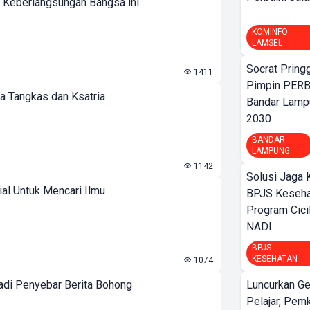
 Keberlangsungan Bangsa ini
KOMINFO
LAMSEL
Socrat Pring
1411
Pimpin PERB
a Tangkas dan Ksatria
Bandar Lamp
2030
BANDAR
LAMPUNG
1142
Solusi Jaga 
al Untuk Mencari Ilmu
BPJS Keseha
Program Cici
NADI...
BPJS
KESEHATAN
1074
adi Penyebar Berita Bohong
Luncurkan G
Pelajar, Pem