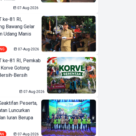
07-Aug-2026
T ke-81 RI,
ng Bawang Gelar
m Udang Manis
NG
07-Aug-2026
T ke-81 RI, Pemkab
 Korve Gotong
ersih-Bersih
07-Aug-2026
Keaktifan Peserta,
tan Luncurkan
lan Iuran Berupa
AN
07-Aug-2026