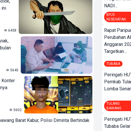
olok,
NADI...
ini
BPJS
KESEHATAN
Rapat Parip
6438
Perubahan A
nak,
Anggaran 202
bulan
Targetkan...
TUBABA
5645
Peringati HU
l Konter
Pemkab Tula
rnya
Lomba Sena
TULANG
BAWANG
5602
Peringati HU
wang Barat Kabur, Polisi Diminta Bertindak
Tubaba Gelar