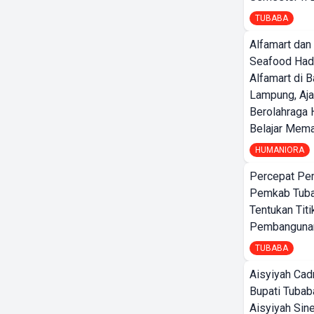
TUBABA
Alfamart dan
Seafood Had
Alfamart di 
Lampung, Aj
Berolahraga 
Belajar Mem
HUMANIORA
Percepat Pe
Pemkab Tub
Tentukan Titi
Pembangunan
TUBABA
Aisyiyah Cad
Bupati Tubab
Aisyiyah Sin