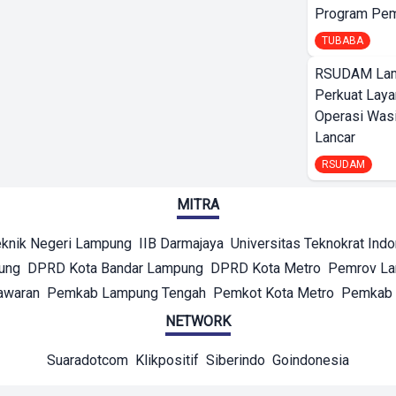
Program Pem
TUBABA
RSUDAM La
Perkuat Laya
Operasi Wasi
Lancar
RSUDAM
MITRA
eknik Negeri Lampung
IIB Darmajaya
Universitas Teknokrat Ind
ung
DPRD Kota Bandar Lampung
DPRD Kota Metro
Pemrov L
awaran
Pemkab Lampung Tengah
Pemkot Kota Metro
Pemkab 
NETWORK
Suaradotcom
Klikpositif
Siberindo
Goindonesia