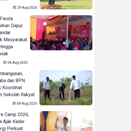
29-Aug-2026
 Fiesta
irkan Dapur
Bandar
ak Masyarakat
Hingga
asak
08-Aug-2026
mbangunan,
aba dan BPN
k Koordinat
 Sekolah Rakyat
08-Aug-2026
re Camp 2026,
a Ajak Kader
ergi Perkuat