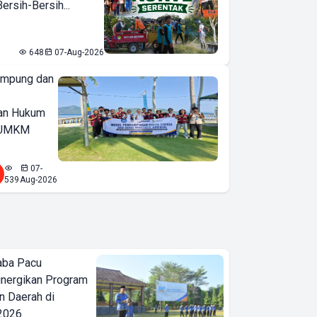
rsih-Bersih...
648
07-Aug-2026
ampung dan
an Hukum
u UMKM
07-
539
Aug-2026
aba Pacu
inergikan Program
 Daerah di
 2026