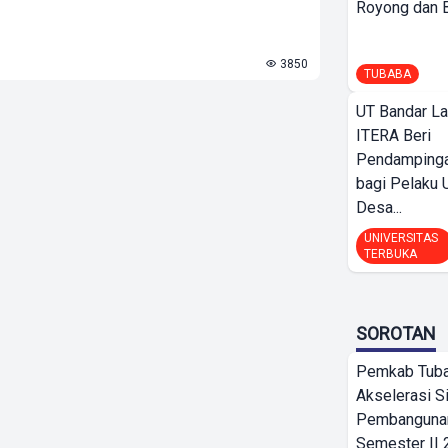
Royong dan Be
3850
TUBABA
UT Bandar L
ITERA Beri
Pendamping
bagi Pelak
Desa...
UNIVERSITAS
TERBUKA
SOROTAN
Pemkab Tub
Akselerasi S
Pembangunan
Semester II