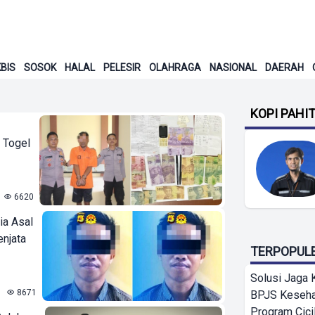
BIS
SOSOK
HALAL
PELESIR
OLAHRAGA
NASIONAL
DAERAH
KOPI PAHI
 Togel
6620
ia Asal
enjata
TERPOPUL
Solusi Jaga 
8671
BPJS Keseha
Program Cici