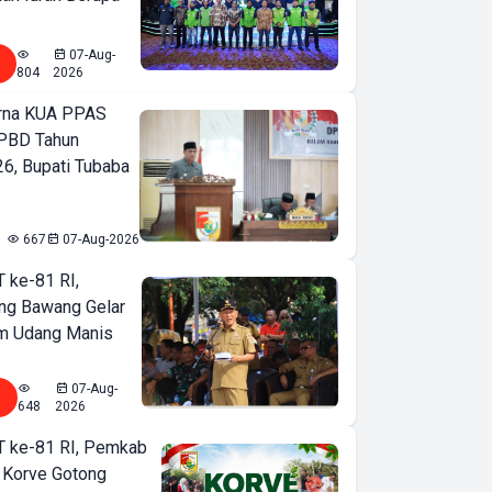
07-Aug-
804
2026
urna KUA PPAS
PBD Tahun
6, Bupati Tubaba
667
07-Aug-2026
T ke-81 RI,
ng Bawang Gelar
m Udang Manis
07-Aug-
648
2026
T ke-81 RI, Pemkab
 Korve Gotong