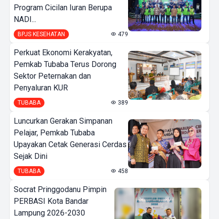
Program Cicilan Iuran Berupa
NADI...
BPJS KESEHATAN
479
Perkuat Ekonomi Kerakyatan,
Pemkab Tubaba Terus Dorong
Sektor Peternakan dan
Penyaluran KUR
TUBABA
389
Luncurkan Gerakan Simpanan
Pelajar, Pemkab Tubaba
Upayakan Cetak Generasi Cerdas
Sejak Dini
TUBABA
458
Socrat Pringgodanu Pimpin
PERBASI Kota Bandar
Lampung 2026-2030