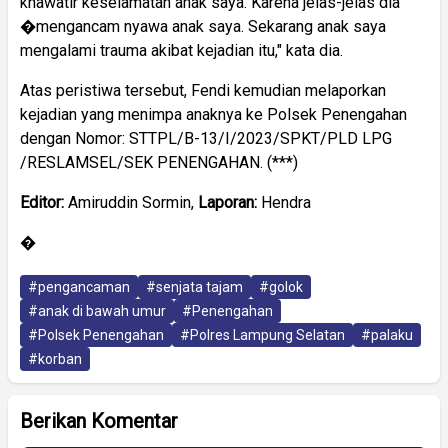
khawatir keselamatan anak saya. Karena jelas-jelas dia
�mengancam nyawa anak saya. Sekarang anak saya
mengalami trauma akibat kejadian itu," kata dia.
Atas peristiwa tersebut, Fendi kemudian melaporkan
kejadian yang menimpa anaknya ke Polsek Penengahan
dengan Nomor: STTPL/B-13/I/2023/SPKT/PLD LPG
/RESLAMSEL/SEK PENENGAHAN. (***)
Editor:
Amiruddin Sormin,
Laporan:
Hendra
�
#pengancaman
#senjata tajam
#golok
#anak di bawah umur
#Penengahan
#Polsek Penengahan
#Polres Lampung Selatan
#palaku
#korban
Berikan Komentar