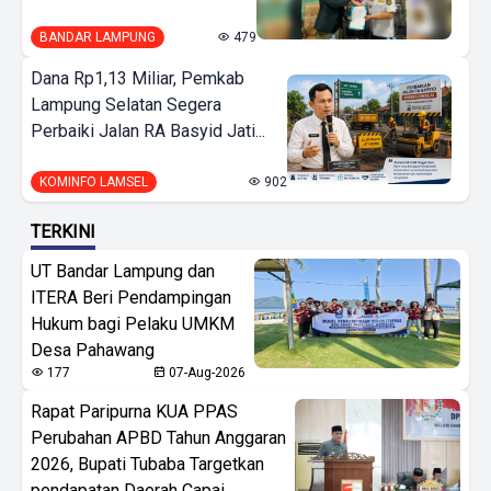
BANDAR LAMPUNG
479
Dana Rp1,13 Miliar, Pemkab
Lampung Selatan Segera
Perbaiki Jalan RA Basyid Jati...
KOMINFO LAMSEL
902
TERKINI
UT Bandar Lampung dan
ITERA Beri Pendampingan
Hukum bagi Pelaku UMKM
Desa Pahawang
177
07-Aug-2026
Rapat Paripurna KUA PPAS
Perubahan APBD Tahun Anggaran
2026, Bupati Tubaba Targetkan
pendapatan Daerah Capai