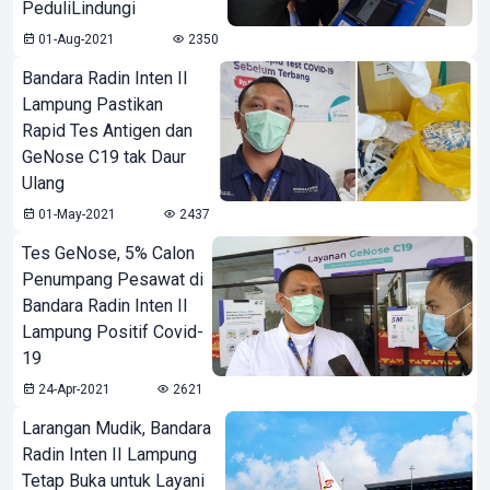
PeduliLindungi
01-Aug-2021
2350
Bandara Radin Inten II
Lampung Pastikan
Rapid Tes Antigen dan
GeNose C19 tak Daur
Ulang
01-May-2021
2437
Tes GeNose, 5% Calon
Penumpang Pesawat di
Bandara Radin Inten II
Lampung Positif Covid-
19
24-Apr-2021
2621
Larangan Mudik, Bandara
Radin Inten II Lampung
Tetap Buka untuk Layani