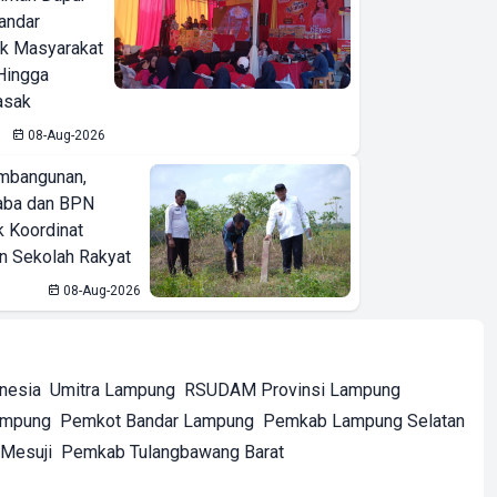
Bandar
ak Masyarakat
Hingga
asak
08-Aug-2026
mbangunan,
aba dan BPN
k Koordinat
 Sekolah Rakyat
08-Aug-2026
onesia
Umitra Lampung
RSUDAM Provinsi Lampung
ampung
Pemkot Bandar Lampung
Pemkab Lampung Selatan
Mesuji
Pemkab Tulangbawang Barat