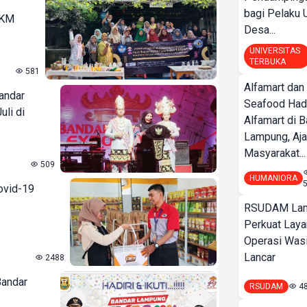
bagi Pelak
MKM
Desa...
UNIVERSITAS
TERBUKA
581
Alfamart dan
andar
Seafood Had
li di
Alfamart di 
Lampung, Aj
Masyarakat...
509
HUMANIORA
ovid-19
RSUDAM La
Perkuat Laya
Operasi Wasi
Lancar
2488
Bandar
RSUDAM
4