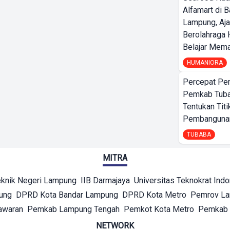
Alfamart di 
Lampung, Aj
Berolahraga 
Belajar Mem
HUMANIORA
Percepat Pe
Pemkab Tub
Tentukan Titi
Pembangunan
TUBABA
MITRA
eknik Negeri Lampung
IIB Darmajaya
Universitas Teknokrat Ind
ung
DPRD Kota Bandar Lampung
DPRD Kota Metro
Pemrov L
awaran
Pemkab Lampung Tengah
Pemkot Kota Metro
Pemkab 
NETWORK