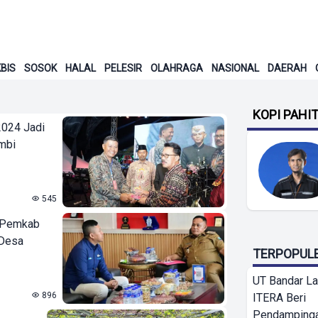
BIS
SOSOK
HALAL
PELESIR
OLAHRAGA
NASIONAL
DAERAH
KOPI PAHI
2024 Jadi
mbi
545
 Pemkab
 Desa
TERPOPUL
UT Bandar L
896
ITERA Beri
Pendamping