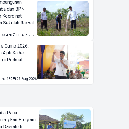
mbangunan,
aba dan BPN
k Koordinat
 Sekolah Rakyat
470
08-Aug-2026
re Camp 2026,
a Ajak Kader
ergi Perkuat
469
08-Aug-2026
aba Pacu
inergikan Program
 Daerah di