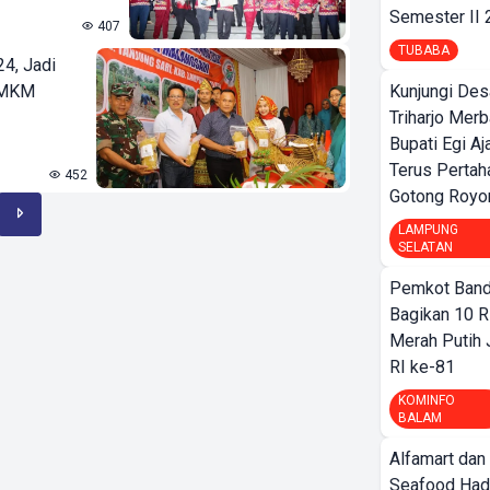
Semester II
407
TUBABA
24, Jadi
UMKM
Kunjungi Des
Triharjo Mer
Bupati Egi A
Terus Pertah
452
Gotong Royo
LAMPUNG
SELATAN
Pemkot Band
Bagikan 10 R
Merah Putih
RI ke-81
KOMINFO
BALAM
Alfamart dan
Seafood Had