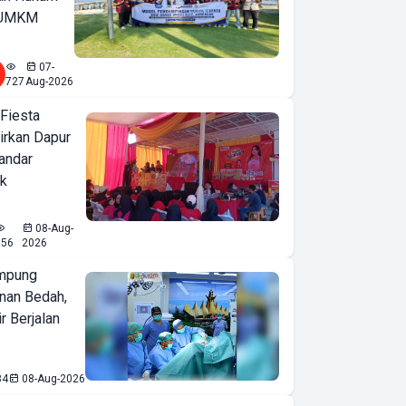
u UMKM
07-
727
Aug-2026
 Fiesta
irkan Dapur
Bandar
ak
08-Aug-
556
2026
mpung
nan Bedah,
r Berjalan
84
08-Aug-2026