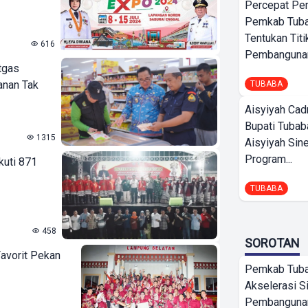
Percepat Pe
Pemkab Tub
Tentukan Titi
616
Pembangunan
tgas
anan Tak
TUBABA
Aisyiyah Cad
Bupati Tubab
1315
Aisyiyah Sin
Program...
kuti 871
TUBABA
458
SOROTAN
avorit Pekan
Pemkab Tub
Akselerasi S
Pembangunan