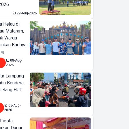
 2026
29-Aug-2026
a Helau di
bau Mataram,
jak Warga
ankan Budaya
ng
08-Aug-
2026
ar Lampung
ibu Bendera
 Jelang HUT
08-Aug-
2026
 Fiesta
irkan Dapur