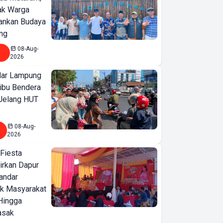
jak Warga
ankan Budaya
ng
08-Aug-
2026
ar Lampung
ibu Bendera
SEAMEO
 Jelang HUT
BIOTROP
Gelar National
08-Aug-
2026
& Regional
Training
 Fiesta
irkan Dapur
Circular
Bandar
Economy
ak Masyarakat
Seminar
Hingga
Dukung
asak
Pertanian