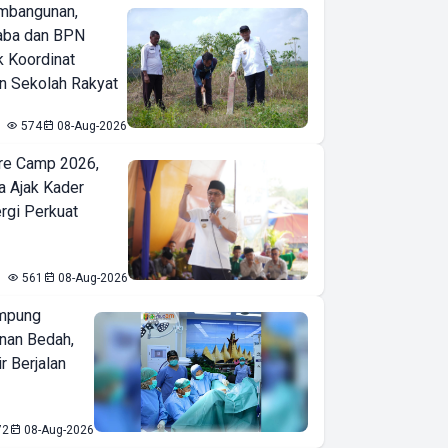
mbangunan,
aba dan BPN
k Koordinat
 Sekolah Rakyat
574
08-Aug-2026
re Camp 2026,
a Ajak Kader
ergi Perkuat
561
08-Aug-2026
mpung
nan Bedah,
r Berjalan
72
08-Aug-2026