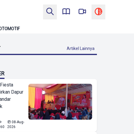
OTOMOTIF
T
Artikel Lainnya
ER
 Fiesta
irkan Dapur
Bandar
ak
08-Aug-
660
2026