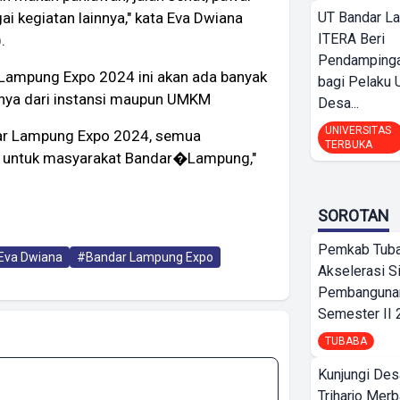
UT Bandar L
i kegiatan lainnya," kata Eva Dwiana
ITERA Beri
.
Pendamping
 Lampung Expo 2024 ini akan ada banyak
bagi Pelak
innya dari instansi maupun UMKM
Desa...
UNIVERSITAS
dar Lampung Expo 2024, semua
TERBUKA
ran untuk masyarakat Bandar�Lampung,"
SOROTAN
Pemkab Tub
Eva Dwiana
#Bandar Lampung Expo
Akselerasi S
Pembangunan
Semester II
TUBABA
Kunjungi Des
Triharjo Mer