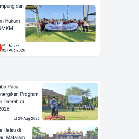
ampung dan
an Hukum
u UMKM
07-
821
Aug-2026
aba Pacu
inergikan Program
 Daerah di
 2026
29-Aug-2026
a Helau di
bau Mataram,