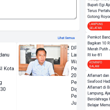
Bupati Egi A
Terus Pertah
Gotong Royo
LAMPUNG
SELATAN
Pemkot Band
Lihat Semua
Bagikan 10 R
DPRD Bandar
Merah Putih
danu
Lampung Beri
RI ke-81
Warning Keras
KOMINFO
BALAM
I Kota
Perubahan KUA
2026:
Alfamart dan
Seafood Had
g
Pendapatan
Alfamart di 
030
Digenjot, Belanja
Lampung, Aj
Pembangunan
Berolahraga 
Justru Dipangkas
Belajar Mem