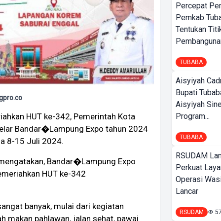
Percepat Pe
Pemkab Tub
Tentukan Titi
Pembangunan
TUBABA
Aisyiyah Cad
Bupati Tubab
gpro.co
Aisyiyah Sin
Program...
iahkan HUT ke-342, Pemerintah Kota
elar Bandar�Lampung Expo tahun 2024
TUBABA
a 8-15 Juli 2024.
RSUDAM La
 mengatakan, Bandar�Lampung Expo
Perkuat Laya
emeriahkan HUT ke-342
Operasi Wasi
Lancar
ngat banyak, mulai dari kegiatan
RSUDAM
5
h makan pahlawan, jalan sehat, pawai