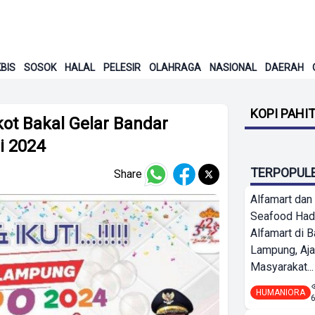
BIS
SOSOK
HALAL
PELESIR
OLAHRAGA
NASIONAL
DAERAH
KOPI PAHI
ot Bakal Gelar Bandar
i 2024
TERPOPUL
Share
Alfamart dan
Seafood Had
Alfamart di 
Lampung, Aj
Masyarakat...
HUMANIORA