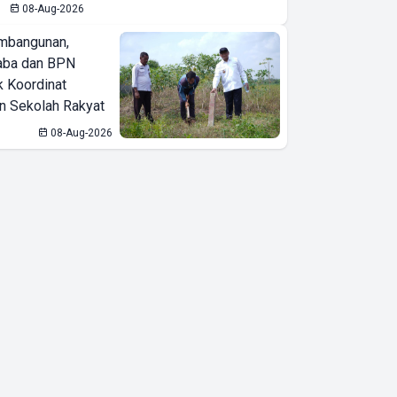
08-Aug-2026
Berkelanjutan
mbangunan,
dan
aba dan BPN
Pengelolaan
k Koordinat
Sumber Daya
 Sekolah Rakyat
Alam
08-Aug-2026