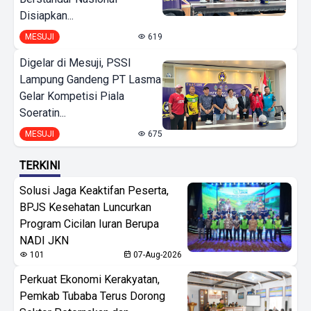
Disiapkan...
MESUJI
619
Digelar di Mesuji, PSSI
Lampung Gandeng PT Lasma
Gelar Kompetisi Piala
Soeratin...
MESUJI
675
TERKINI
Solusi Jaga Keaktifan Peserta,
BPJS Kesehatan Luncurkan
Program Cicilan Iuran Berupa
NADI JKN
101
07-Aug-2026
Perkuat Ekonomi Kerakyatan,
Pemkab Tubaba Terus Dorong