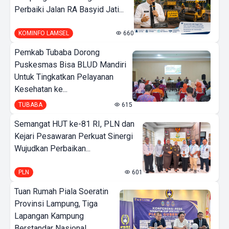
Perbaiki Jalan RA Basyid Jati...
KOMINFO LAMSEL
660
Pemkab Tubaba Dorong
Puskesmas Bisa BLUD Mandiri
Untuk Tingkatkan Pelayanan
Kesehatan ke...
TUBABA
615
Semangat HUT ke-81 RI, PLN dan
Kejari Pesawaran Perkuat Sinergi
Wujudkan Perbaikan...
PLN
601
Tuan Rumah Piala Soeratin
Provinsi Lampung, Tiga
Lapangan Kampung
Berstandar Nasional