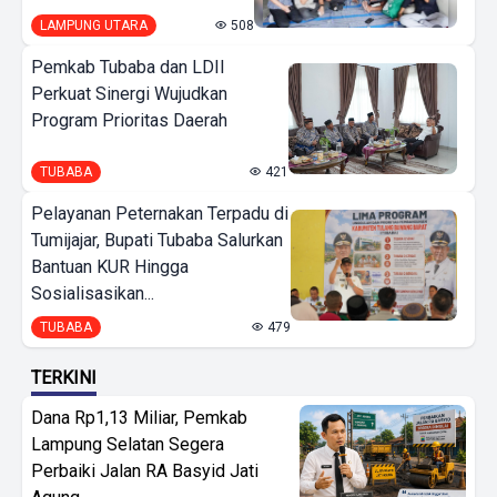
LAMPUNG UTARA
508
Pemkab Tubaba dan LDII
Perkuat Sinergi Wujudkan
Program Prioritas Daerah
TUBABA
421
Pelayanan Peternakan Terpadu di
Tumijajar, Bupati Tubaba Salurkan
Bantuan KUR Hingga
Sosialisasikan...
TUBABA
479
TERKINI
Dana Rp1,13 Miliar, Pemkab
Lampung Selatan Segera
Perbaiki Jalan RA Basyid Jati