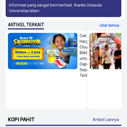
Informasi yang sangat bermanfaat. thanks
Unissula
Universitas Islam
ARTIKEL TERKAIT
Lihat Semua
Cek
Harga On
Cloud di
Blibli
untuk
Dapatkan
Sepatu
Terbaru
KOPI PAHIT
Artikel Lainnya