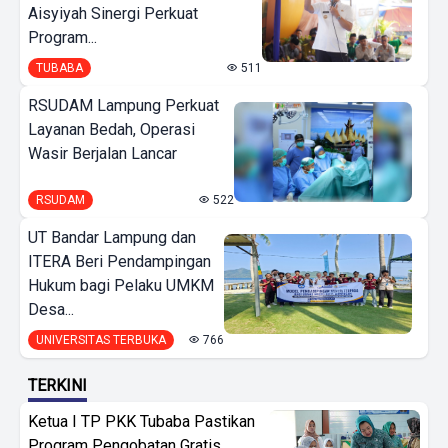
Aisyiyah Sinergi Perkuat
Program...
TUBABA
511
RSUDAM Lampung Perkuat
Layanan Bedah, Operasi
Wasir Berjalan Lancar
RSUDAM
522
UT Bandar Lampung dan
ITERA Beri Pendampingan
Hukum bagi Pelaku UMKM
Desa...
UNIVERSITAS TERBUKA
766
TERKINI
Ketua I TP PKK Tubaba Pastikan
Program Pengobatan Gratis