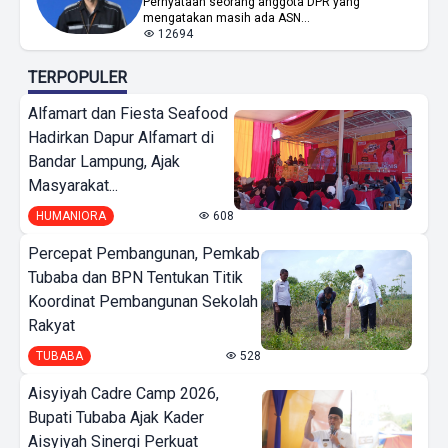
Pernyataan seorang anggota DPR yang
mengatakan masih ada ASN...
12694
TERPOPULER
Alfamart dan Fiesta Seafood
Hadirkan Dapur Alfamart di
Bandar Lampung, Ajak
Masyarakat...
HUMANIORA
608
Percepat Pembangunan, Pemkab
Tubaba dan BPN Tentukan Titik
Koordinat Pembangunan Sekolah
Rakyat
TUBABA
528
Aisyiyah Cadre Camp 2026,
Bupati Tubaba Ajak Kader
Aisyiyah Sinergi Perkuat