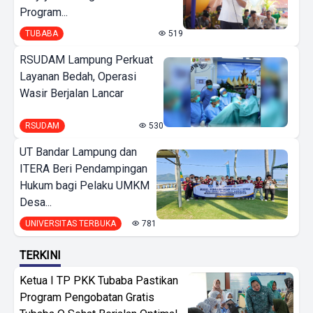
Program...
TUBABA
519
RSUDAM Lampung Perkuat
Layanan Bedah, Operasi
Wasir Berjalan Lancar
RSUDAM
530
UT Bandar Lampung dan
ITERA Beri Pendampingan
Hukum bagi Pelaku UMKM
Desa...
UNIVERSITAS TERBUKA
781
TERKINI
Ketua I TP PKK Tubaba Pastikan
Program Pengobatan Gratis