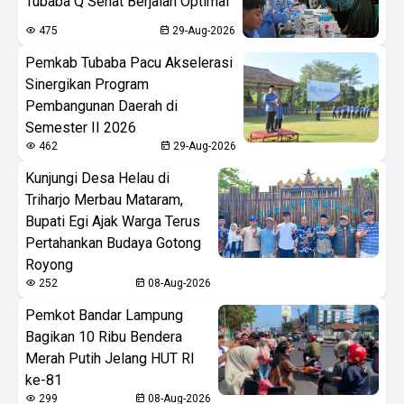
Tubaba Q Sehat Berjalan Optimal
475
29-Aug-2026
Pemkab Tubaba Pacu Akselerasi
Sinergikan Program
Pembangunan Daerah di
Semester II 2026
462
29-Aug-2026
Kunjungi Desa Helau di
Triharjo Merbau Mataram,
Bupati Egi Ajak Warga Terus
Pertahankan Budaya Gotong
Royong
252
08-Aug-2026
Pemkot Bandar Lampung
Bagikan 10 Ribu Bendera
Merah Putih Jelang HUT RI
ke-81
299
08-Aug-2026